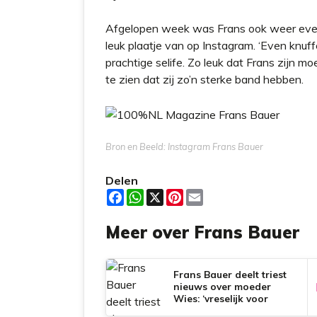
Afgelopen week was Frans ook weer even
leuk plaatje van op Instagram. ‘Even knuff
prachtige selife. Zo leuk dat Frans zijn m
te zien dat zij zo’n sterke band hebben.
Bron en Beeld: Instagram Frans Bauer
Delen
F
W
X
P
E
a
h
i
m
c
a
n
a
Meer over Frans Bauer
e
t
t
i
b
s
e
l
o
A
r
o
p
e
k
p
s
Frans Bauer deelt triest
t
nieuws over moeder
Wies: ‘vreselijk voor
iedereen’