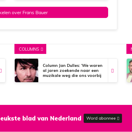
fantastisch gevoel!!’
ikelen over Frans Bauer
COLUMNS
Column Jan Dulles: ‘We waren
al jaren zoekende naar een
muzikale weg die ons voorbij
de dorpsgrenzen kon
brengen’
eukste blad van Nederland
Word abonnee