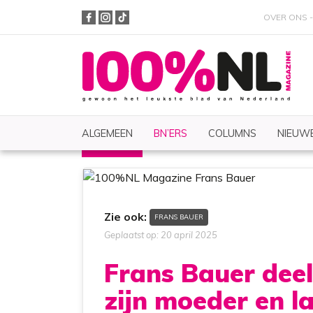
OVER ONS
ALGEMEEN
BN’ERS
COLUMNS
NIEUWE
BN'ERS
Nieuws
Zoeken
Zie ook:
FRANS BAUER
Geplaatst op: 20 april 2025
Frans Bauer deelt
zijn moeder en la