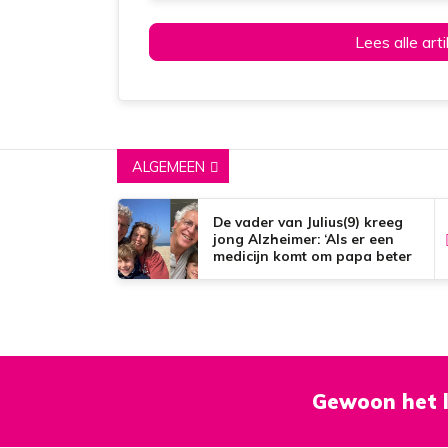
Lees alle art
ALGEMEEN
De vader van Julius(9) kreeg
jong Alzheimer: ‘Als er een
medicijn komt om papa beter
te maken, zou dat het mooiste
zijn wat er bestaat.’
Gewoon het l