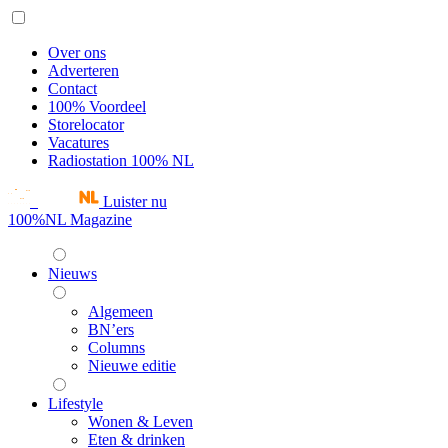
Over ons
Adverteren
Contact
100% Voordeel
Storelocator
Vacatures
Radiostation 100% NL
Luister nu
100%NL Magazine
Nieuws
Algemeen
BN’ers
Columns
Nieuwe editie
Lifestyle
Wonen & Leven
Eten & drinken