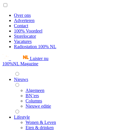
Over ons
Adverteren
Contact
100% Voordeel
Storelocator
Vacatures
Radiostation 100% NL
Luister nu
100%NL Magazine
Nieuws
Algemeen
BN’ers
Columns
Nieuwe editie
Lifestyle
Wonen & Leven
Eten & drinken