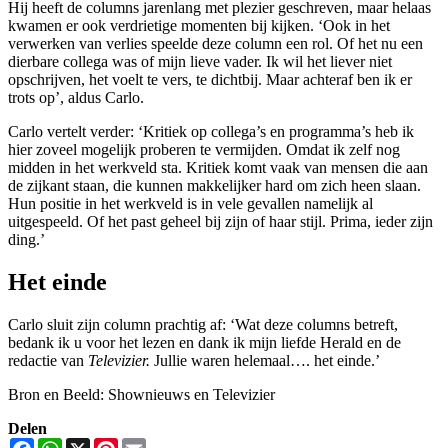
Hij heeft de columns jarenlang met plezier geschreven, maar helaas
kwamen er ook verdrietige momenten bij kijken. ‘Ook in het
verwerken van verlies speelde deze column een rol. Of het nu een
dierbare collega was of mijn lieve vader. Ik wil het liever niet
opschrijven, het voelt te vers, te dichtbij. Maar achteraf ben ik er
trots op’, aldus Carlo.
Carlo vertelt verder: ‘Kritiek op collega’s en programma’s heb ik
hier zoveel mogelijk proberen te vermijden. Omdat ik zelf nog
midden in het werkveld sta. Kritiek komt vaak van mensen die aan
de zijkant staan, die kunnen makkelijker hard om zich heen slaan.
Hun positie in het werkveld is in vele gevallen namelijk al
uitgespeeld. Of het past geheel bij zijn of haar stijl. Prima, ieder zijn
ding.’
Het einde
Carlo sluit zijn column prachtig af: ‘Wat deze columns betreft,
bedank ik u voor het lezen en dank ik mijn liefde Herald en de
redactie van
Televizier.
Jullie waren helemaal…. het einde.’
Bron en Beeld: Shownieuws en Televizier
Delen
Facebook
WhatsApp
X
Pinterest
Email