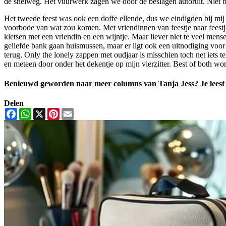
de snelweg. Het vuurwerk zagen we door de beslagen autoruit. Niet be
Het tweede feest was ook een doffe ellende, dus we eindigden bij mij
voorbode van wat zou komen. Met vriendinnen van feestje naar feestj
kletsen met een vriendin en een wijntje. Maar liever niet te veel me
geliefde bank gaan huismussen, maar er ligt ook een uitnodiging voor e
terug. Only the lonely zappen met oudjaar is misschien toch net iets te
en meteen door onder het dekentje op mijn vierzitter. Best of both wor
Benieuwd geworden naar meer columns van Tanja Jess? Je leest
Delen
Facebook
WhatsApp
X
Pinterest
Email