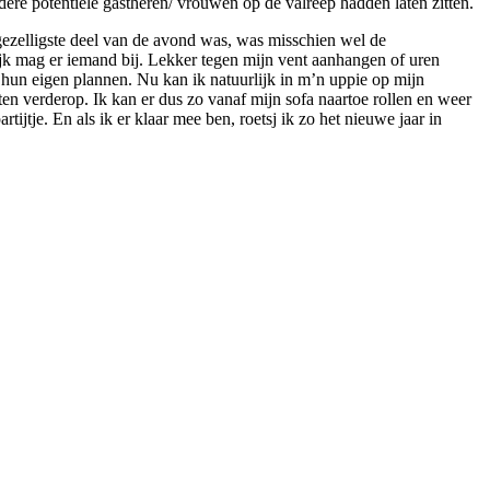
ere potentiële gastheren/ vrouwen op de valreep hadden laten zitten.
gezelligste deel van de avond was, was misschien wel de
ijk mag er iemand bij. Lekker tegen mijn vent aanhangen of uren
 hun eigen plannen. Nu kan ik natuurlijk in m’n uppie op mijn
ten verderop. Ik kan er dus zo vanaf mijn sofa naartoe rollen en weer
ijtje. En als ik er klaar mee ben, roetsj ik zo het nieuwe jaar in