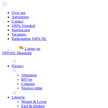
Over ons
Adverteren
Contact
100% Voordeel
Storelocator
Vacatures
Radiostation 100% NL
Luister nu
100%NL Magazine
Nieuws
Algemeen
BN’ers
Columns
Nieuwe editie
Lifestyle
Wonen & Leven
Eten & drinken