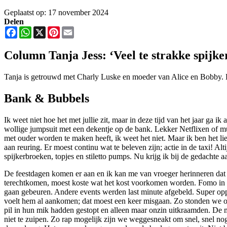
Geplaatst op: 17 november 2024
Delen
Facebook
WhatsApp
X
Pinterest
Email
Column Tanja Jess: ‘Veel te strakke spijker
Tanja is getrouwd met Charly Luske en moeder van Alice en Bobby. El
Bank & Bubbels
Ik weet niet
hoe het met
jullie zit, maar in deze tijd van het jaar ga i
wollige jumpsuit met een dekentje op de bank. Lekker Netflixen of mu
met ouder worden te maken heeft, ik weet het niet. Maar ik ben het lief
aan reuring. Er moest continu wat te beleven zijn; actie in de taxi! Alt
spijkerbroeken, topjes en stiletto pumps. Nu krijg ik bij de gedachte a
De feestdagen komen er aan en ik kan me van vroeger herinneren dat d
terechtkomen, moest koste wat het kost voorkomen worden. Fomo in h
gaan gebeuren. Andere events werden last minute afgebeld. Super oppo
voelt hem al aankomen; dat moest een keer misgaan. Zo stonden we op w
pil in hun mik hadden gestopt en alleen maar onzin uitkraamden. De 
niet te zuipen. Zo rap mogelijk zijn we weggesneakt om snel, snel nog