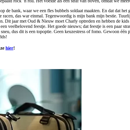
paald rock ’n roll. Het voelde als een straf van boven, omdat we meerd
 op de bank, waar we een fles bubbels soldaat maakten. En dat dat het 
e racen, das war einmal. Tegenwoordig is mijn bank mijn bestie. Tuurl
nsen. Dit jaar met Oud & Nieuw moet Charly optreden en hebben de kids
en veelbelovend feestje. Het goede nieuws; dat feestje is een paar stra
 sneu, dus dit is een topoptie. Geen keuzestress of fomo. Gewoon één part
lds!
 ze
hier
!