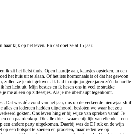
ar kijk op het leven. En dat doet ze al 15 jaar!
n ik zit het liefst thuis. Open haardje aan, kaarsjes opsteken, in een
d het huis uit te slaan. Of het iets hormonaals is of dat het gewoon
, zullen ze je niet geloven. Ik had in mijn jongere jaren zó’n behoefte
 het licht uit. Mijn besties en ik hesen ons in veel te strakke
e je me alleen op zitfeestjes. Als je me überhaupt tegenkomt.
st. Dat was dé avond van het jaar, dus op de verkeerde nieuwjaarsfuif
 alles en iedereen hadden uitgehoord, besloten we waar het zou
erkeerd gokten. Ons leven hing er bij wijze van spreken vanaf. Je
 en een paardenkop. Die alle drie – waarschijnlijk van ellende – een
op een andere party uitgekomen. Daarbij was de DJ ruk en de wijn
iet op een hotspot te zoenen en proosten, maar reden we op