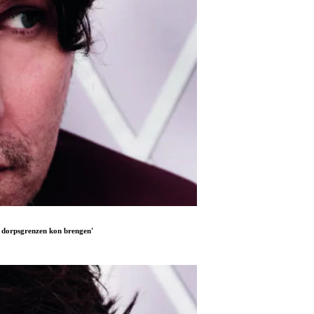
e dorpsgrenzen kon brengen'