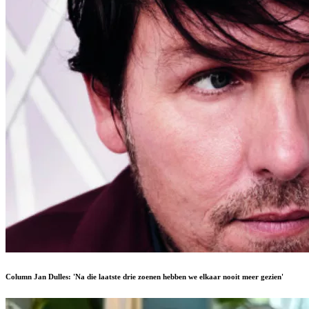
Column Jan Dulles: 'Na die laatste drie zoenen hebben we elkaar nooit meer gezien'