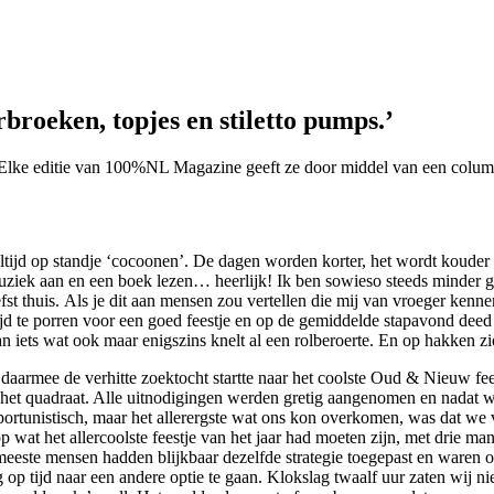
broeken, topjes en stiletto pumps.’
ke editie van 100%NL Magazine geeft ze door middel van een column ha
k altijd op standje ‘cocoonen’. De dagen worden korter, het wordt kouder e
ziek aan en een boek lezen… heerlijk! Ik ben sowieso steeds minder goe
st thuis. Als je dit aan mensen zou vertellen die mij van vroeger kennen
ijd te porren voor een goed feestje en op de gemiddelde stapavond deed ik
an iets wat ook maar enigszins knelt al een rolberoerte. En op hakken zi
aarmee de verhitte zoektocht startte naar het coolste Oud & Nieuw fee
et quadraat. Alle uitnodigingen werden gretig aangenomen en nadat we
rtunistisch, maar het allerergste wat ons kon overkomen, was dat we v
at het allercoolste feestje van het jaar had moeten zijn, met drie man
meeste mensen hadden blijkbaar dezelfde strategie toegepast en waren 
 op tijd naar een andere optie te gaan. Klokslag twaalf uur zaten wij n