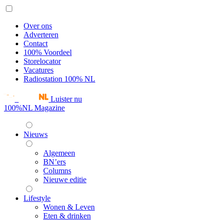
Over ons
Adverteren
Contact
100% Voordeel
Storelocator
Vacatures
Radiostation 100% NL
Luister nu
100%NL Magazine
Nieuws
Algemeen
BN’ers
Columns
Nieuwe editie
Lifestyle
Wonen & Leven
Eten & drinken