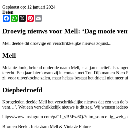
Geplaatst op: 12 januari 2024
Delen
Facebook
WhatsApp
X
Pinterest
Email
Droevig nieuws voor Mell: ‘Dag mooie ve
Mell deelde dit droevige en verschrikkelijke nieuws zojuist...
Mell
Melanie Jonk, bekend onder de naam Mell, is al jaren actief als zan
terecht. Een jaar later kwam zij in contact met Ton Dijkman en Nico 
zij voor uitverkochte zalen, maar helaas bestaat het drietal niet meer
Diepbedroefd
Kortgeleden deelde Mell het verschrikkelijke nieuws dat één van de 
vent…’. Wat een verschrikkelijk nieuws is dit zeg. Wij wensen iederee
https://www.instagram.com/p/C1_yB5Fs-6Q/?utm_source=ig_w
Bron en Beeld: Instagram Mell & Vintage Future