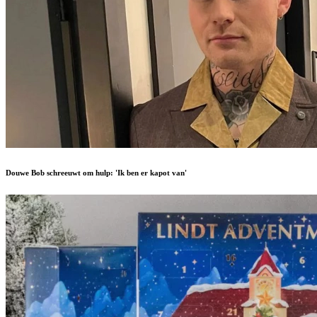
Douwe Bob schreeuwt om hulp: 'Ik ben er kapot van'