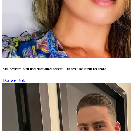
Kim Feenstra deelt heel emotioneel bericht: 'Dit besef raakt mij heel hard'
Douwe Bob