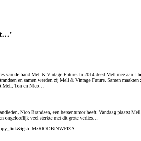
nt…’
geres van de band Mell & Vintage Future. In 2014 deed Mell mee aan T
Brandsen en samen werden zij Mell & Vintage Future. Samen maakten zij 
 uit Mell, Ton en Nico…
bandleden, Nico Brandsen, een hersentumor heeft. Vandaag plaatst Mell 
n ongelooflijk veel sterkte met dit grote verlies…
eb_copy_link&igsh=MzRlODBiNWFlZA==