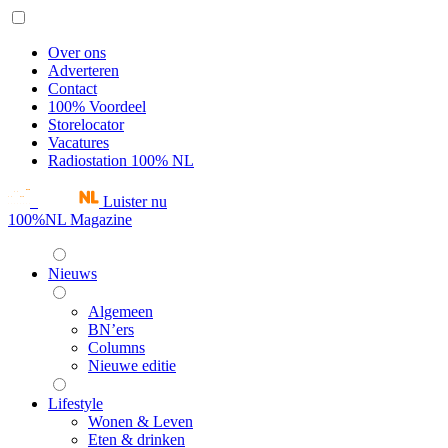
Over ons
Adverteren
Contact
100% Voordeel
Storelocator
Vacatures
Radiostation 100% NL
Luister nu
100%NL Magazine
Nieuws
Algemeen
BN’ers
Columns
Nieuwe editie
Lifestyle
Wonen & Leven
Eten & drinken