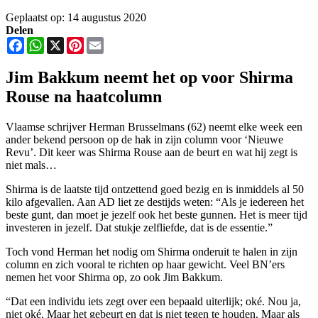
Geplaatst op: 14 augustus 2020
Delen
Facebook
WhatsApp
X
Pinterest
Email
Jim Bakkum neemt het op voor Shirma
Rouse na haatcolumn
Vlaamse schrijver Herman Brusselmans (62) neemt elke week een
ander bekend persoon op de hak in zijn column voor ‘Nieuwe
Revu’. Dit keer was Shirma Rouse aan de beurt en wat hij zegt is
niet mals…
Shirma is de laatste tijd ontzettend goed bezig en is inmiddels al 50
kilo afgevallen. Aan AD liet ze destijds weten: “Als je iedereen het
beste gunt, dan moet je jezelf ook het beste gunnen. Het is meer tijd
investeren in jezelf. Dat stukje zelfliefde, dat is de essentie.”
Toch vond Herman het nodig om Shirma onderuit te halen in zijn
column en zich vooral te richten op haar gewicht. Veel BN’ers
nemen het voor Shirma op, zo ook Jim Bakkum.
“Dat een individu iets zegt over een bepaald uiterlijk; oké. Nou ja,
niet oké. Maar het gebeurt en dat is niet tegen te houden. Maar als