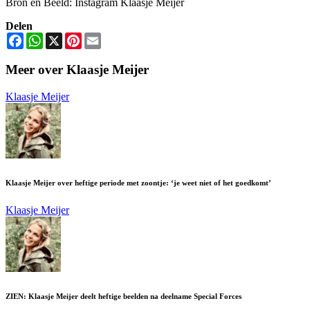
Bron en Beeld: Instagram Klaasje Meijer
Delen
Facebook
WhatsApp
X
Pinterest
Email
Meer over Klaasje Meijer
Klaasje Meijer
Klaasje Meijer over heftige periode met zoontje: ‘je weet niet of het goedkomt’
Klaasje Meijer
ZIEN: Klaasje Meijer deelt heftige beelden na deelname Special Forces