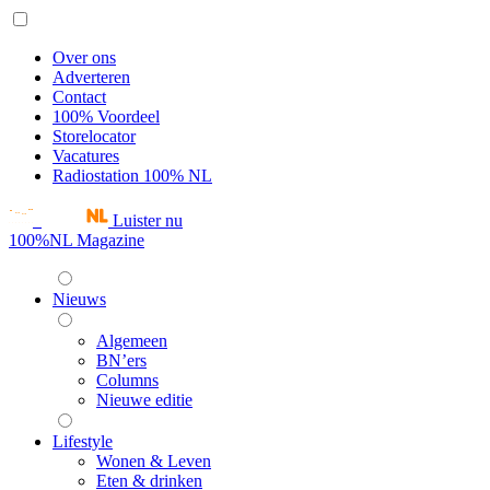
Over ons
Adverteren
Contact
100% Voordeel
Storelocator
Vacatures
Radiostation 100% NL
Luister nu
100%NL Magazine
Nieuws
Algemeen
BN’ers
Columns
Nieuwe editie
Lifestyle
Wonen & Leven
Eten & drinken