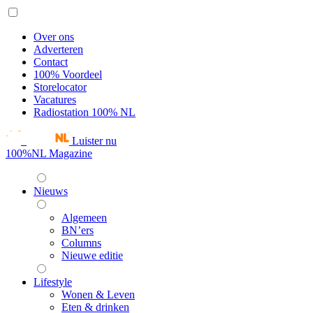
Over ons
Adverteren
Contact
100% Voordeel
Storelocator
Vacatures
Radiostation 100% NL
Luister nu
100%NL Magazine
Nieuws
Algemeen
BN’ers
Columns
Nieuwe editie
Lifestyle
Wonen & Leven
Eten & drinken