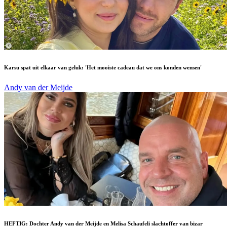
Karsu spat uit elkaar van geluk: 'Het mooiste cadeau dat we ons konden wensen'
Andy van der Meijde
HEFTIG: Dochter Andy van der Meijde en Melisa Schaufeli slachtoffer van bizar