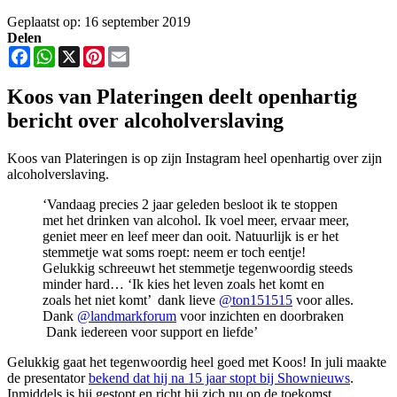
Geplaatst op: 16 september 2019
Delen
Facebook
WhatsApp
X
Pinterest
Email
Koos van Plateringen deelt openhartig
bericht over alcoholverslaving
Koos van Plateringen is op zijn Instagram heel openhartig over zijn
alcoholverslaving.
‘Vandaag precies 2 jaar geleden besloot ik te stoppen
met het drinken van alcohol. Ik voel meer, ervaar meer,
geniet meer en leef meer dan ooit. Natuurlijk is er het
stemmetje wat soms roept: neem er toch eentje!
Gelukkig schreeuwt het stemmetje tegenwoordig steeds
minder hard… ‘Ik kies het leven zoals het komt en
zoals het niet komt’ dank lieve
@ton151515
voor alles.
Dank
@landmarkforum
voor inzichten en doorbraken
Dank iedereen voor support en liefde’
Gelukkig gaat het tegenwoordig heel goed met Koos! In juli maakte
de presentator
bekend dat hij na 15 jaar stopt bij Shownieuws
.
Inmiddels is hij gestopt en richt hij zich nu op de toekomst.