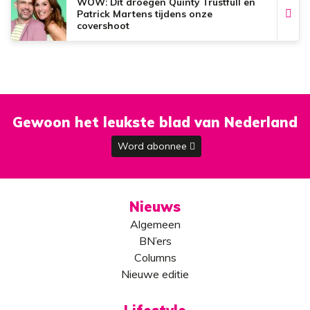
WOW: Dít droegen Quinty Trustfull en
Patrick Martens tijdens onze
covershoot
Gewoon het leukste blad van Nederland
Word abonnee
Nieuws
Algemeen
BN’ers
Columns
Nieuwe editie