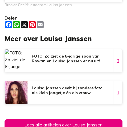
Bron en Beeld: Instagram Louisa Janssen
Delen
F
W
X
P
E
a
h
i
m
c
a
n
a
Meer over Louisa Janssen
e
t
t
i
b
s
e
l
o
A
r
o
p
e
k
p
s
FOTO: Zo ziet de 8-jarige zoon van
t
Rowan en Louisa Janssen er nu uit!
Louisa Janssen deelt bijzondere foto
als klein jongetje én als vrouw
Lees alle artikelen over Louisa Janssen