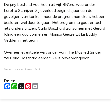
De jury bestond voorheen uit vijf BN’ers, waaronder
Loretta Schrijver. Zij overleed begin dit jaar aan de
gevolgen van kanker, maar de programmamakers hebben
besloten wel door te gaan. Het programma gaat er toch
iets anders uitzien. Carlo Boszhard zal samen met Gerard
Joling een duo vormen en Monica Geuze zit bij Buddy
Vedder in het team.
Over een eventuele vervanger van The Masked Singer
zei Carlo Boszhard eerder: ‘Ze is onvervangbaar’.
Bron: Story en Beeld: RTL
Delen
F
W
X
P
E
a
h
i
m
c
a
n
a
e
t
t
i
b
s
e
l
o
A
r
o
p
e