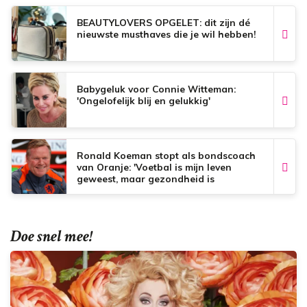
k
p
s
t
BEAUTYLOVERS OPGELET: dit zijn dé
nieuwste musthaves die je wil hebben!
Babygeluk voor Connie Witteman:
'Ongelofelijk blij en gelukkig'
Ronald Koeman stopt als bondscoach
van Oranje: 'Voetbal is mijn leven
geweest, maar gezondheid is
onbetaalbaar'
Doe snel mee!