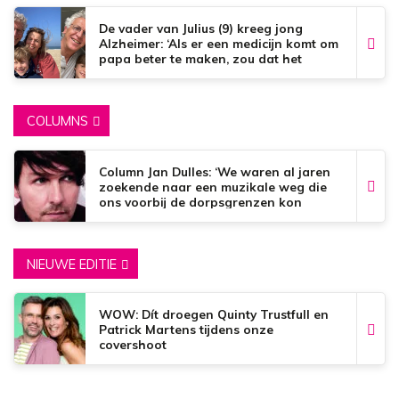
De vader van Julius (9) kreeg jong
Alzheimer: ‘Als er een medicijn komt om
papa beter te maken, zou dat het
mooiste zijn wat er bestaat.’
COLUMNS
Column Jan Dulles: ‘We waren al jaren
zoekende naar een muzikale weg die
ons voorbij de dorpsgrenzen kon
brengen’
NIEUWE EDITIE
WOW: Dít droegen Quinty Trustfull en
Patrick Martens tijdens onze
covershoot