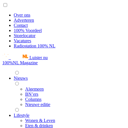
Over ons
Adverteren
Contact
100% Voordeel
Storelocator
Vacatures
Radiostation 100% NL
Luister nu
100%NL Magazine
Nieuws
Algemeen
BN’ers
Columns
Nieuwe editie
Lifestyle
Wonen & Leven
Eten & drinken