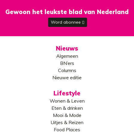
Gewoon het leukste blad van Nederland
Word abonnee
Nieuws
Algemeen
BN’ers
Columns
Nieuwe editie
Lifestyle
Wonen & Leven
Eten & drinken
Mooi & Mode
Uitjes & Reizen
Food Places