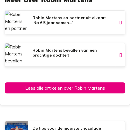
b
s
e
l
o
A
r
o
p
e
k
p
s
Robin Martens en partner uit elkaar:
t
‘Na 6,5 jaar samen…’
Robin Martens bevallen van een
prachtige dochter!
Lees alle artikelen over Robin Martens
De tips voor de mooiste chocolade