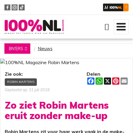
Zoeken
BN'ERS
Nieuws
Zie ook:
Delen
F
W
X
P
E
ROBIN MARTENS
a
h
i
m
c
a
n
a
Geplaatst op: 31 juli 2018
e
t
t
i
b
s
e
l
Zo ziet Robin Martens
o
A
r
o
p
e
eruit zonder make-up
k
p
s
t
Robin Martens zit voor haar werk vaak in de make-