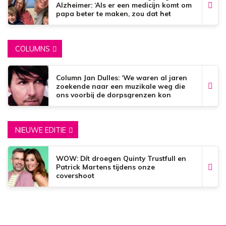
Alzheimer: ‘Als er een medicijn komt om
papa beter te maken, zou dat het
mooiste zijn wat er bestaat.’
COLUMNS
Column Jan Dulles: ‘We waren al jaren
zoekende naar een muzikale weg die
ons voorbij de dorpsgrenzen kon
brengen’
NIEUWE EDITIE
WOW: Dít droegen Quinty Trustfull en
Patrick Martens tijdens onze
covershoot