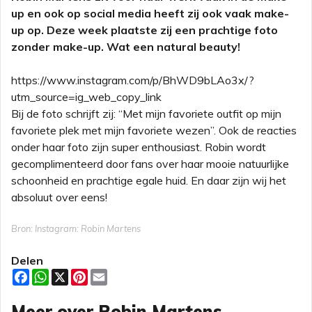
up en ook op social media heeft zij ook vaak make-
up op. Deze week plaatste zij een prachtige foto
zonder make-up. Wat een natural beauty!
https://www.instagram.com/p/BhWD9bLAo3x/?
utm_source=ig_web_copy_link
Bij de foto schrijft zij: “Met mijn favoriete outfit op mijn
favoriete plek met mijn favoriete wezen”. Ook de reacties
onder haar foto zijn super enthousiast. Robin wordt
gecomplimenteerd door fans over haar mooie natuurlijke
schoonheid en prachtige egale huid. En daar zijn wij het
absoluut over eens!
Bron: Instagram: Robin Martens
Delen
F
W
X
P
E
a
h
i
m
c
a
n
a
Meer over Robin Martens
e
t
t
i