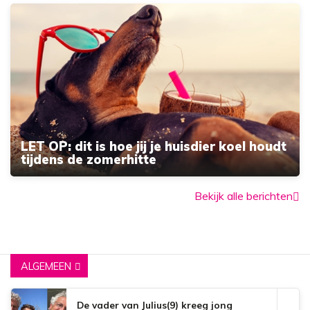
LET OP: dit is hoe jij je huisdier koel houdt
tijdens de zomerhitte
Bekijk alle berichten
ALGEMEEN
De vader van Julius(9) kreeg jong