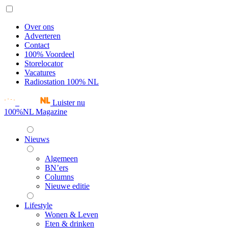
Over ons
Adverteren
Contact
100% Voordeel
Storelocator
Vacatures
Radiostation 100% NL
Luister nu
100%NL Magazine
Nieuws
Algemeen
BN’ers
Columns
Nieuwe editie
Lifestyle
Wonen & Leven
Eten & drinken