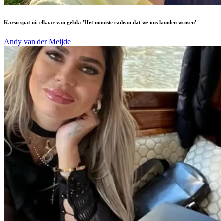
Karsu spat uit elkaar van geluk: 'Het mooiste cadeau dat we ons konden wensen'
Andy van der Meijde