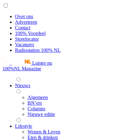
Over ons
Adverteren
Contact
100% Voordeel
Storelocator
Vacatures
Radiostation 100% NL
Luister nu
100%NL Magazine
Nieuws
Algemeen
BN’ers
Columns
Nieuwe editie
Lifestyle
Wonen & Leven
Eten & drinken