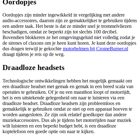
Oordopjes
Oordopjes zijn minder ingewikkeld in vergelijking met andere
audio-accessoires, daarom zijn ze gemakkelijker te gebruiken tijdens
een andere taak. Het beste is dat ze minder snel je trommelvliezen
beschadigen, omdat ze beperkt zijn tot slechts 100 decibel.
Bovendien blokkeren ze het omgevingsgeluid niet volledig zodat je
de sirenes of claxons om je heen kunt horen. Je kunt deze oordopjes
dus dragen terwijl je gekochte
motorhelmen bij CromeBurner.nl
draagt tijdens je reis op de weg.
Draadloze headsets
Technologische ontwikkelingen hebben het mogelijk gemaakt om
een ​​draadloze headset met gemak en gemak in een breed scala van
operaties te gebruiken. Of je nu een marathon loopt of motorrijdt,
het is een uitstekende gelegenheid om naar te luisteren via een
draadloze headset. Draadloze headsets zijn probleemloos en
gemakkelijk te gebruiken omdat ze niet op een apparaat hoeven te
worden aangesloten. Ze zijn ook relatief goedkoper dan andere
muziekaccessoires. Dus als je tijdens het motorrijden naar muziek
wilt luisteren en een beperkt budget hebt, is een draadloze
koptelefoon een goede optie om naar te kijken.