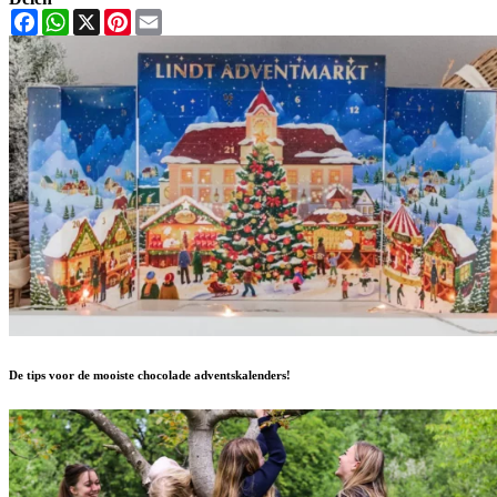
Facebook
WhatsApp
X
Pinterest
Email
De tips voor de mooiste chocolade adventskalenders!