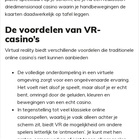
driedimensionaal casino waarin je handbewegingen de
kaarten daadwerkelijk op tafel leggen.
De voordelen van VR-
casino’s
Virtual reality biedt verschillende voordelen die traditionele
online casino’s niet kunnen aanbieden
De volledige onderdompeling in een virtuele
omgeving zorgt voor een ongeëvenaarde ervaring.
Het voelt niet alsof je speelt, maar alsof je er echt
bent, omringd door de geluiden, kleuren en
bewegingen van een echt casino.
In tegenstelling tot veel klassieke online
casinospellen, waarbij je vaak alleen achter je
scherm zit, biedt VR de mogelijkheid om andere
spelers letterlijk te ‘ontmoeten’. Je kunt met hen