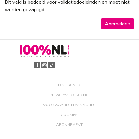
Dit veld is bedoeld voor validatiedoeleinden en moet niet
worden gewijzigd.
DISCLAIMER
PRIVACYVERKLARING
VOORWAARDEN WINACTIES
COOKIES
ABONNEMENT