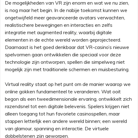
De mogelijkheden van VR zijn enorm en wat we nu zien,
is nog maar het begin. In de nabije toekomst kunnen we
ongetwijfeld meer geavanceerde avatars verwachten,
realistischere bewegingen en interacties en zelfs
integratie met augmented reality, waarbij digitale
elementen in de echte wereld worden geprojecteerd.
Daarnaast is het goed denkbaar dat VR-casino’s nieuwe
spelvormen gaan ontwikkelen die speciaal voor deze
technologie zijn ontworpen, spellen die simpelweg niet
mogelijk zijn met traditionele schermen en muisbesturing.
Virtual reality staat op het punt om de manier waarop we
online gokken fundamenteel te veranderen. Wat ooit
begon als een tweedimensionale ervaring, ontwikkelt zich
razendsnel tot een digitale belevenis. Spelers krijgen niet
alleen toegang tot hun favoriete casinospellen, maar
stappen letterlijk een andere wereld binnen; een wereld
van glamour, spanning en interactie. De virtuele
dobbelstenen zijn geworpen.