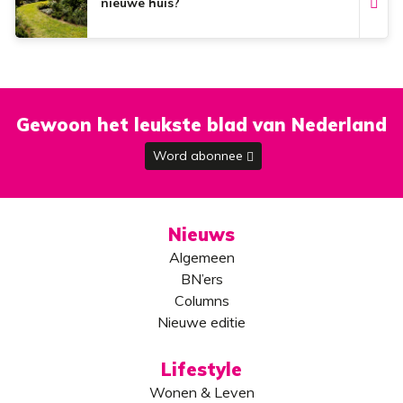
nieuwe huis?
Gewoon het leukste blad van Nederland
Word abonnee
Nieuws
Algemeen
BN’ers
Columns
Nieuwe editie
Lifestyle
Wonen & Leven