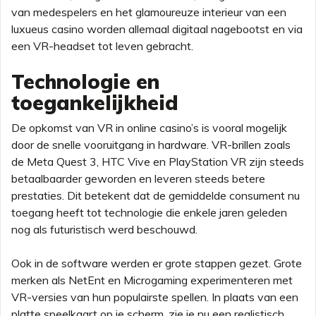
van medespelers en het glamoureuze interieur van een
luxueus casino worden allemaal digitaal nagebootst en via
een VR-headset tot leven gebracht.
Technologie en
toegankelijkheid
De opkomst van VR in online casino’s is vooral mogelijk
door de snelle vooruitgang in hardware. VR-brillen zoals
de Meta Quest 3, HTC Vive en PlayStation VR zijn steeds
betaalbaarder geworden en leveren steeds betere
prestaties. Dit betekent dat de gemiddelde consument nu
toegang heeft tot technologie die enkele jaren geleden
nog als futuristisch werd beschouwd.
Ook in de software werden er grote stappen gezet. Grote
merken als NetEnt en Microgaming experimenteren met
VR-versies van hun populairste spellen. In plaats van een
platte speelkaart op je scherm, zie je nu een realistisch