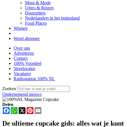
Mooi & Mode
Uitjes & Reizen
Doorzetters
Nederlanders in het buitenland
Food Places
Winnen
Word abonnee
Over ons
Adverteren
Contact
100% Voordeel
Storelocator
Vacatures
Radiostation 100% NL
Zoeken
Ondernemend nieuws
Delen
Facebook
WhatsApp
X
Pinterest
Email
De ultieme cupcake gids: alles wat je kunt