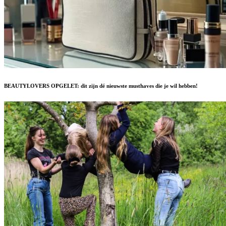
BEAUTYLOVERS OPGELET: dit zijn dé nieuwste musthaves die je wil hebben!