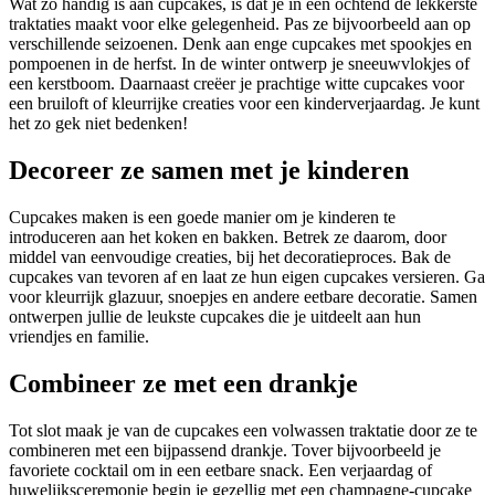
Wat zo handig is aan cupcakes, is dat je in één ochtend de lekkerste
traktaties maakt voor elke gelegenheid. Pas ze bijvoorbeeld aan op
verschillende seizoenen. Denk aan enge cupcakes met spookjes en
pompoenen in de herfst. In de winter ontwerp je sneeuwvlokjes of
een kerstboom. Daarnaast creëer je prachtige witte cupcakes voor
een bruiloft of kleurrijke creaties voor een kinderverjaardag. Je kunt
het zo gek niet bedenken!
Decoreer ze samen met je kinderen
Cupcakes maken is een goede manier om je kinderen te
introduceren aan het koken en bakken. Betrek ze daarom, door
middel van eenvoudige creaties, bij het decoratieproces. Bak de
cupcakes van tevoren af en laat ze hun eigen cupcakes versieren. Ga
voor kleurrijk glazuur, snoepjes en andere eetbare decoratie. Samen
ontwerpen jullie de leukste cupcakes die je uitdeelt aan hun
vriendjes en familie.
Combineer ze met een drankje
Tot slot maak je van de cupcakes een volwassen traktatie door ze te
combineren met een bijpassend drankje. Tover bijvoorbeeld je
favoriete cocktail om in een eetbare snack. Een verjaardag of
huwelijksceremonie begin je gezellig met een champagne-cupcake