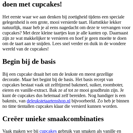
doen met cupcakes!
Het eerste waar we aan denken bij zoetigheid tijdens een speciale
gelegenheid is een grote, mooi versierde taart. Hartstikke lekker
natuurlijk, maar heb je al eens nagedacht om deze te vervangen voor
cupcakes? Met deze kleine taartjes kun je alle kanten op. Daarnaast
zijn ze wat makkelijker te versieren en hoef je geen moeite te doen
om de taart aan te snijden. Lees snel verder en duik in de wondere
wereld van de cupcakes!
Begin bij de basis
Bij een cupcake draait het om de leukste en meest gezellige
decoratie. Maar het begint bij de basis. Het basis recept van
cupcakes bestaat vaak uit zelfrijzend bakmeel, suiker, roomboter,
eieren en vanille-extract. Bak ze af tot ze mooi goudbruin zijn. Je
kunt de cupcakes dus helemaal zelf bereiden. Nog handiger is een
bakmix, van
deleukstetaartenshop.nl
bijvoorbeeld. Zo heb je binnen
no time tientallen cupcakes klaar die versierd kunnen worden.
Creëer unieke smaakcombinaties
Vaak maken we bij
cupcakes
gebruik van smaken als vanille en