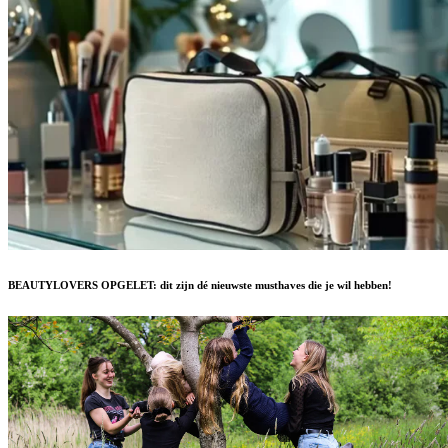
BEAUTYLOVERS OPGELET: dit zijn dé nieuwste musthaves die je wil hebben!