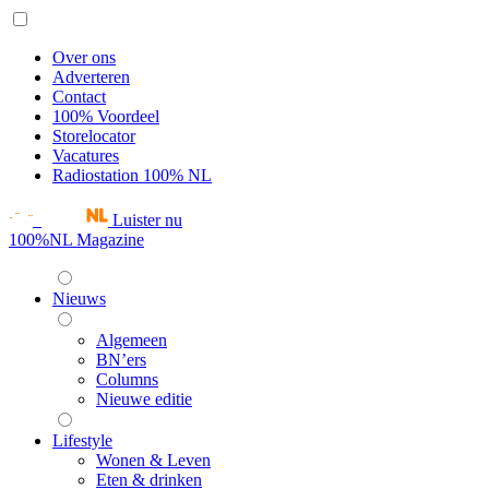
Over ons
Adverteren
Contact
100% Voordeel
Storelocator
Vacatures
Radiostation 100% NL
Luister nu
100%NL Magazine
Nieuws
Algemeen
BN’ers
Columns
Nieuwe editie
Lifestyle
Wonen & Leven
Eten & drinken