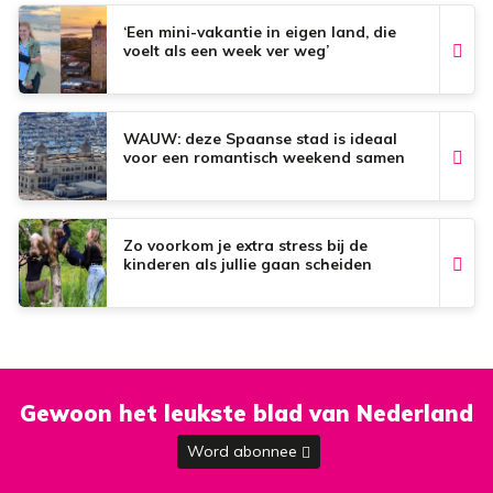
k
p
s
t
‘Een mini-vakantie in eigen land, die
voelt als een week ver weg’
WAUW: deze Spaanse stad is ideaal
voor een romantisch weekend samen
Zo voorkom je extra stress bij de
kinderen als jullie gaan scheiden
Gewoon het leukste blad van Nederland
Word abonnee