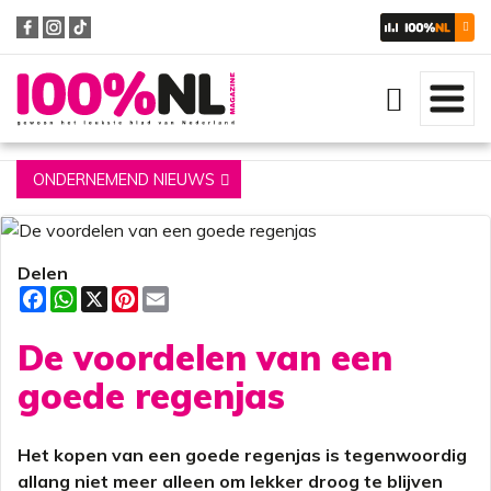
Zoeken
ONDERNEMEND NIEUWS
Delen
F
W
X
P
E
a
h
i
m
c
a
n
a
De voordelen van een
e
t
t
i
b
s
e
l
o
A
r
goede regenjas
o
p
e
k
p
s
t
Het kopen van een goede regenjas is tegenwoordig
allang niet meer alleen om lekker droog te blijven