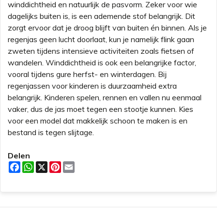
winddichtheid en natuurlijk de pasvorm. Zeker voor wie
dagelijks buiten is, is een ademende stof belangrijk. Dit
zorgt ervoor dat je droog blijft van buiten én binnen. Als je
regenjas geen lucht doorlaat, kun je namelijk flink gaan
zweten tijdens intensieve activiteiten zoals fietsen of
wandelen. Winddichtheid is ook een belangrijke factor,
vooral tijdens gure herfst- en winterdagen. Bij
regenjassen voor kinderen is duurzaamheid extra
belangrijk. Kinderen spelen, rennen en vallen nu eenmaal
vaker, dus de jas moet tegen een stootje kunnen. Kies
voor een model dat makkelijk schoon te maken is en
bestand is tegen slijtage.
Delen
F
W
X
P
E
a
h
i
m
c
a
n
a
e
t
t
i
b
s
e
l
o
A
r
o
p
e