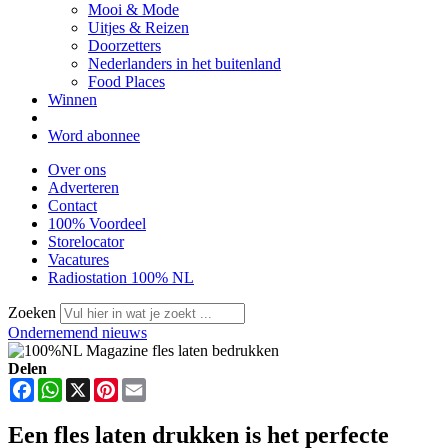
Mooi & Mode
Uitjes & Reizen
Doorzetters
Nederlanders in het buitenland
Food Places
Winnen
Word abonnee
Over ons
Adverteren
Contact
100% Voordeel
Storelocator
Vacatures
Radiostation 100% NL
Zoeken
Ondernemend nieuws
Delen
Facebook
WhatsApp
X
Pinterest
Email
Een fles laten drukken is het perfecte