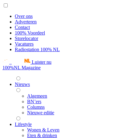
Over ons
Adverteren
Contact
100% Voordeel
Storelocator
Vacatures
Radiostation 100% NL
Luister nu
100%NL Magazine
Nieuws
Algemeen
BN’ers
Columns
Nieuwe editie
Lifestyle
Wonen & Leven
Eten & drinken