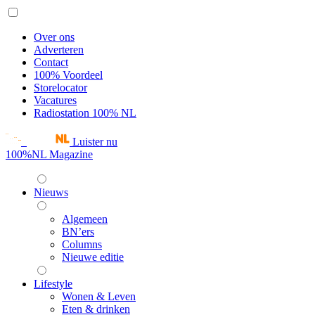
Over ons
Adverteren
Contact
100% Voordeel
Storelocator
Vacatures
Radiostation 100% NL
Luister nu
100%NL Magazine
Nieuws
Algemeen
BN’ers
Columns
Nieuwe editie
Lifestyle
Wonen & Leven
Eten & drinken