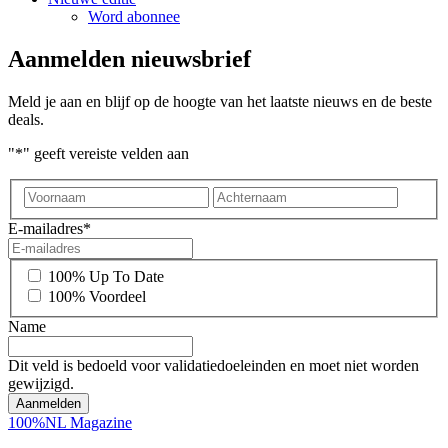
Word abonnee
Aanmelden nieuwsbrief
Meld je aan en blijf op de hoogte van het laatste nieuws en de beste
deals.
"
*
" geeft vereiste velden aan
Voornaam
Achter
E-mailadres
*
*
100% Up To Date
100% Voordeel
Name
Dit veld is bedoeld voor validatiedoeleinden en moet niet worden
gewijzigd.
100%NL Magazine