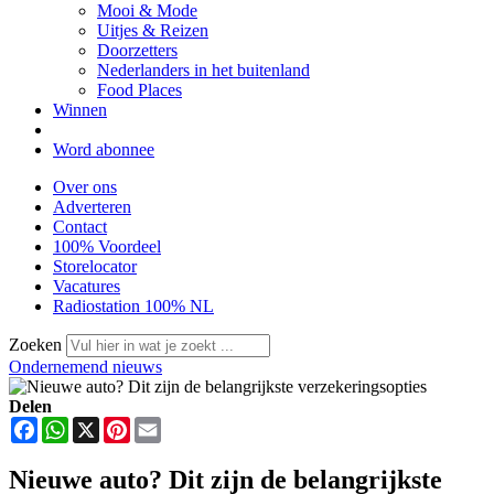
Mooi & Mode
Uitjes & Reizen
Doorzetters
Nederlanders in het buitenland
Food Places
Winnen
Word abonnee
Over ons
Adverteren
Contact
100% Voordeel
Storelocator
Vacatures
Radiostation 100% NL
Zoeken
Ondernemend nieuws
Delen
Facebook
WhatsApp
X
Pinterest
Email
Nieuwe auto? Dit zijn de belangrijkste