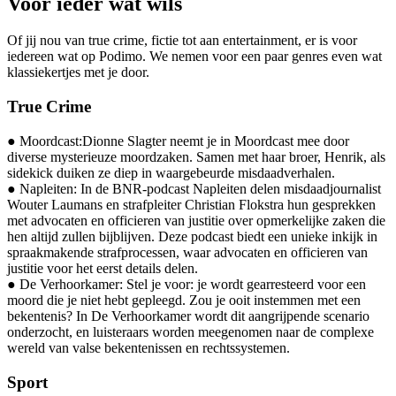
Voor ieder wat
wils
Of jij nou van
true
crime, fictie tot aan entertainment, er is voor
iedereen wat op
Podimo
. We nemen voor een paar genres even wat
klassiekertjes
met je door.
True Crime
●
Moordcast:Dionne
Slagter neemt je in Moordcast mee door
diverse mysterieuze moordzaken. Samen met haar broer, Henrik, als
sidekick duiken ze diep in waargebeurde misdaadverhalen.
●
Napleiten: In de BNR-podcast Napleiten delen misdaadjournalist
Wouter Laumans en strafpleiter Christian Flokstra hun gesprekken
met advocaten en officieren van justitie over opmerkelijke zaken die
hen altijd zullen bijblijven. Deze podcast biedt een unieke inkijk in
spraakmakende strafprocessen, waar advocaten en officieren van
justitie voor het eerst details delen.
●
De Verhoorkamer: Stel je voor: je wordt gearresteerd voor een
moord die je niet hebt gepleegd. Zou je ooit instemmen met een
bekentenis? In De Verhoorkamer wordt dit aangrijpende scenario
onderzocht, en luisteraars worden meegenomen naar de complexe
wereld van valse bekentenissen en rechtssystemen.
Sport