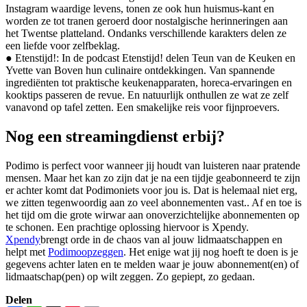
Instagram waardige levens, tonen ze ook hun huismus-kant en
worden ze tot tranen geroerd door nostalgische herinneringen aan
het Twentse platteland. Ondanks verschillende karakters delen ze
een liefde voor zelfbeklag.
●
Etenstijd!: In de podcast Etenstijd! delen Teun van de Keuken en
Yvette van Boven hun culinaire ontdekkingen. Van spannende
ingrediënten tot praktische keukenapparaten, horeca-ervaringen en
kooktips passeren de revue. En natuurlijk onthullen ze wat ze zelf
vanavond op tafel zetten. Een smakelijke reis voor fijnproevers.
Nog een streamingdienst erbij?
Podimo
is perfect voor wanneer jij houdt van luisteren naar pratende
mensen. Maar het kan zo zijn dat je na een tijdje geabonneerd te zijn
er achter komt dat
Podimo
niets voor jou is. Dat is helemaal niet erg,
we zitten tegenwoordig aan zo veel abonnementen vast.. Af en toe is
het tijd om die grote wirwar aan onoverzichtelijke abonnementen op
te schonen. Een prachtige oplossing hiervoor is
Xpendy
.
Xpendy
brengt orde in de chaos van al jouw lidmaatschappen en
helpt met
Podimo
opzeggen
. Het enige wat jij nog hoeft te doen is je
gegevens achter laten en te melden waar je jouw abonnement(en) of
lidmaatschap(pen) op wilt zeggen. Zo gepiept, zo gedaan.
Delen