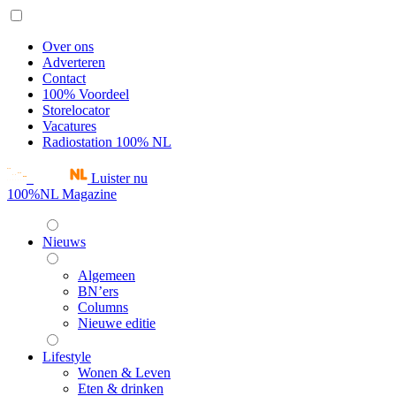
Over ons
Adverteren
Contact
100% Voordeel
Storelocator
Vacatures
Radiostation 100% NL
Luister nu
100%NL Magazine
Nieuws
Algemeen
BN’ers
Columns
Nieuwe editie
Lifestyle
Wonen & Leven
Eten & drinken