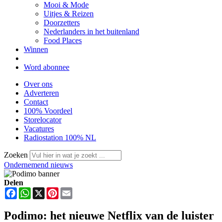
Mooi & Mode
Uitjes & Reizen
Doorzetters
Nederlanders in het buitenland
Food Places
Winnen
Word abonnee
Over ons
Adverteren
Contact
100% Voordeel
Storelocator
Vacatures
Radiostation 100% NL
Zoeken
Ondernemend nieuws
Delen
Facebook
WhatsApp
X
Pinterest
Email
Podimo: het nieuwe Netflix van de luister