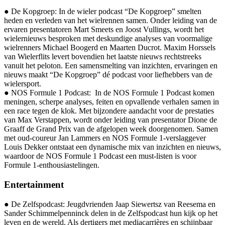
●
De Kopgroep: In de wieler podcast “De Kopgroep” smelten
heden en verleden van het wielrennen samen. Onder leiding van de
ervaren presentatoren Mart Smeets en Joost
Vullings
, wordt het
wielernieuws besproken met deskundige analyses van voormalige
wielrenners Michael Boogerd en Maarten
Ducrot
. Maxim
Horssels
van Wielerflits levert bovendien het laatste nieuws rechtstreeks
vanuit het peloton. Een samensmelting van inzichten, ervaringen en
nieuws maakt “De Kopgroep” dé podcast voor liefhebbers van de
wielersport.
●
NOS Formule 1 Podcast: In de NOS Formule 1 Podcast komen
meningen, scherpe analyses, feiten en opvallende verhalen samen in
een race tegen de klok. Met bijzondere aandacht voor de prestaties
van Max Verstappen, wordt onder leiding van presentator
Dione
de
Graaff de Grand Prix van de afgelopen week doorgenomen. Samen
met oud-coureur Jan Lammers en NOS Formule 1-verslaggever
Louis Dekker ontstaat een dynamische mix van inzichten en nieuws,
waardoor de NOS Formule 1 Podcast een must-listen is voor
Formule 1-enthousiastelingen.
Entertainment
●
De
Zelfspodcast
: Jeugdvrienden Jaap
Siewertsz
van
Reesema
en
Sander Schimmelpenninck delen in de
Zelfspodcast
hun kijk op het
leven en de wereld. Als dertigers met mediacarrières en schijnbaar