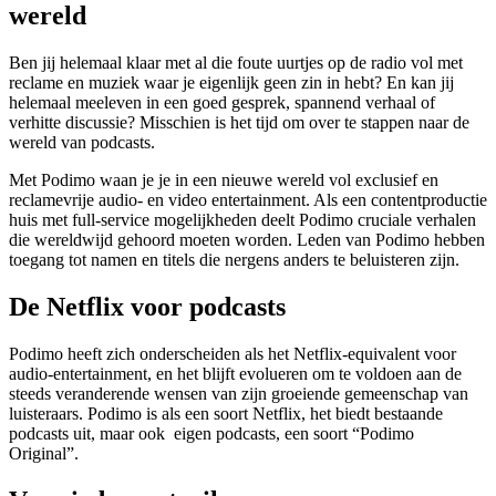
wereld
Ben jij helemaal klaar met al die foute uurtjes op de radio vol met
reclame en muziek waar je eigenlijk geen zin in hebt? En kan jij
helemaal meeleven in een goed gesprek, spannend verhaal of
verhitte discussie? Misschien is het tijd om over te stappen naar de
wereld van podcasts.
Met
Podimo
waan je je in een nieuwe wereld vol exclusief en
reclamevrije audio- en video entertainment. Als een contentproductie
huis met full-service mogelijkheden deelt
Podimo
cruciale verhalen
die wereldwijd gehoord moeten worden. Leden van
Podimo
hebben
toegang tot namen en titels die nergens anders te beluisteren zijn.
De
Netflix
voor podcasts
Podimo
heeft zich onderscheiden als het
Netflix
-equivalent voor
audio-entertainment, en het blijft evolueren om te voldoen aan de
steeds veranderende wensen van zijn groeiende gemeenschap van
luisteraars.
Podimo
is als een soort
Netflix
, het biedt bestaande
podcasts uit, maar ook eigen podcasts, een soort “
Podimo
Original”.