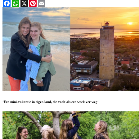
Facebook
WhatsApp
X
Pinterest
Email
‘Een mini-vakantie in eigen land, die voelt als een week ver weg’