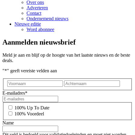
Over ons
Adverteren
Contact
Ondernemend nieuws
Nieuwe editie
Word abonnee
Aanmelden nieuwsbrief
Meld je aan en blijf op de hoogte van het laatste nieuws en de beste
deals.
"
*
" geeft vereiste velden aan
Voornaam
Achter
E-mailadres
*
*
100% Up To Date
100% Voordeel
Name
Dit veld is bedoeld voor validatiedoeleinden en moet niet worden