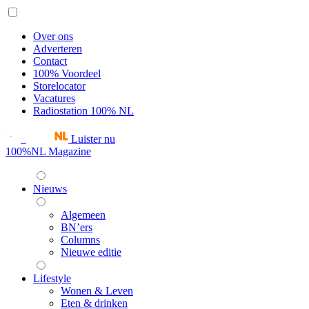
Over ons
Adverteren
Contact
100% Voordeel
Storelocator
Vacatures
Radiostation 100% NL
Luister nu
100%NL Magazine
Nieuws
Algemeen
BN’ers
Columns
Nieuwe editie
Lifestyle
Wonen & Leven
Eten & drinken