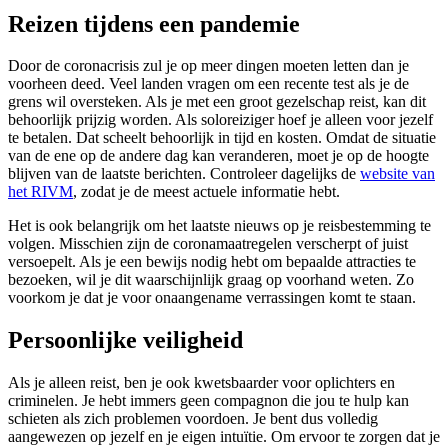
Reizen tijdens een pandemie
Door de coronacrisis zul je op meer dingen moeten letten dan je
voorheen deed. Veel landen vragen om een recente test als je de
grens wil oversteken. Als je met een groot gezelschap reist, kan dit
behoorlijk prijzig worden. Als soloreiziger hoef je alleen voor jezelf
te betalen. Dat scheelt behoorlijk in tijd en kosten. Omdat de situatie
van de ene op de andere dag kan veranderen, moet je op de hoogte
blijven van de laatste berichten. Controleer dagelijks de
website van
het RIVM
, zodat je de meest actuele informatie hebt.
Het is ook belangrijk om het laatste nieuws op je reisbestemming te
volgen. Misschien zijn de coronamaatregelen verscherpt of juist
versoepelt. Als je een bewijs nodig hebt om bepaalde attracties te
bezoeken, wil je dit waarschijnlijk graag op voorhand weten. Zo
voorkom je dat je voor onaangename verrassingen komt te staan.
Persoonlijke veiligheid
Als je alleen reist, ben je ook kwetsbaarder voor oplichters en
criminelen. Je hebt immers geen compagnon die jou te hulp kan
schieten als zich problemen voordoen. Je bent dus volledig
aangewezen op jezelf en je eigen intuïtie. Om ervoor te zorgen dat je