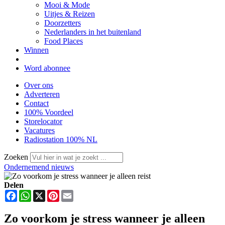
Mooi & Mode
Uitjes & Reizen
Doorzetters
Nederlanders in het buitenland
Food Places
Winnen
Word abonnee
Over ons
Adverteren
Contact
100% Voordeel
Storelocator
Vacatures
Radiostation 100% NL
Zoeken
Ondernemend nieuws
Delen
Facebook
WhatsApp
X
Pinterest
Email
Zo voorkom je stress wanneer je alleen