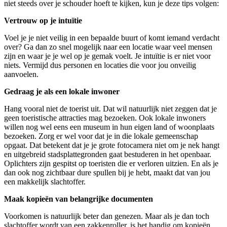
niet steeds over je schouder hoeft te kijken, kun je deze tips volgen:
Vertrouw op je intuïtie
Voel je je niet veilig in een bepaalde buurt of komt iemand verdacht
over? Ga dan zo snel mogelijk naar een locatie waar veel mensen
zijn en waar je je wel op je gemak voelt. Je intuïtie is er niet voor
niets. Vermijd dus personen en locaties die voor jou onveilig
aanvoelen.
Gedraag je als een lokale inwoner
Hang vooral niet de toerist uit. Dat wil natuurlijk niet zeggen dat je
geen toeristische attracties mag bezoeken. Ook lokale inwoners
willen nog wel eens een museum in hun eigen land of woonplaats
bezoeken. Zorg er wel voor dat je in die lokale gemeenschap
opgaat. Dat betekent dat je je grote fotocamera niet om je nek hangt
en uitgebreid stadsplattegronden gaat bestuderen in het openbaar.
Oplichters zijn gespitst op toeristen die er verloren uitzien. En als je
dan ook nog zichtbaar dure spullen bij je hebt, maakt dat van jou
een makkelijk slachtoffer.
Maak kopieën van belangrijke documenten
Voorkomen is natuurlijk beter dan genezen. Maar als je dan toch
slachtoffer wordt van een zakkenroller, is het handig om kopieën