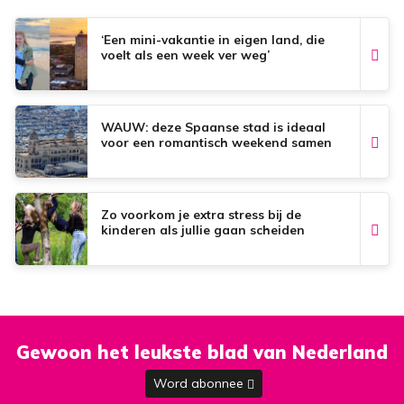
o
p
e
k
p
s
t
‘Een mini-vakantie in eigen land, die
voelt als een week ver weg’
WAUW: deze Spaanse stad is ideaal
voor een romantisch weekend samen
Zo voorkom je extra stress bij de
kinderen als jullie gaan scheiden
Gewoon het leukste blad van Nederland
Word abonnee