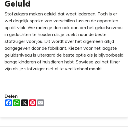
Geluid
Stofzuigers maken geluid, dat weet iedereen. Toch is er
wel degelijk sprake van verschillen tussen de apparaten
op dit vlak. We raden je dan ook aan om het geluidsniveau
in gedachten te houden als je zoekt naar de beste
stofzuiger voor jou. Dit wordt over het algemeen altijd
aangegeven door de fabrikant. Kiezen voor het laagste
geluidsniveau is uiteraard de beste optie als je bijvoorbeeld
bange kinderen of huisdieren hebt. Sowieso zal het fijner
zijn als je stofzuiger niet al te veel kabaal maakt.
Delen
F
W
X
P
E
a
h
i
m
c
a
n
a
e
t
t
i
b
s
e
l
o
A
r