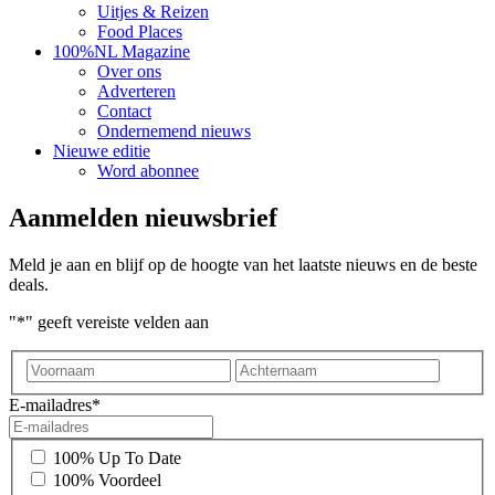
Uitjes & Reizen
Food Places
100%NL Magazine
Over ons
Adverteren
Contact
Ondernemend nieuws
Nieuwe editie
Word abonnee
Aanmelden nieuwsbrief
Meld je aan en blijf op de hoogte van het laatste nieuws en de beste
deals.
"
*
" geeft vereiste velden aan
Voornaam
Achter
E-mailadres
*
*
100% Up To Date
100% Voordeel