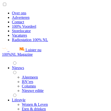
Over ons
Adverteren
Contact
100% Voordeel
Storelocator
Vacatures
Radiostation 100% NL
Luister nu
100%NL Magazine
Nieuws
Algemeen
BN’ers
Columns
Nieuwe editie
Lifestyle
Wonen & Leven
Eten & drinken