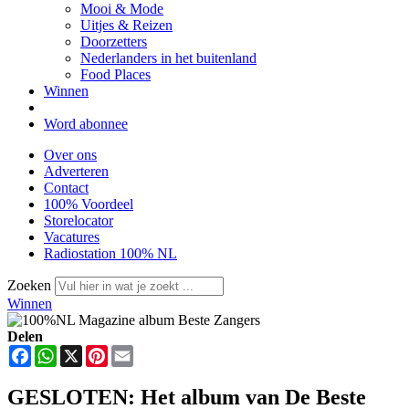
Mooi & Mode
Uitjes & Reizen
Doorzetters
Nederlanders in het buitenland
Food Places
Winnen
Word abonnee
Over ons
Adverteren
Contact
100% Voordeel
Storelocator
Vacatures
Radiostation 100% NL
Zoeken
Winnen
Delen
Facebook
WhatsApp
X
Pinterest
Email
GESLOTEN: Het album van De Beste