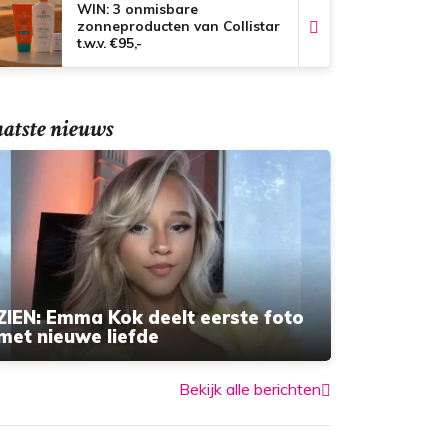
WIN: 3 onmisbare
zonneproducten van Collistar
t.w.v. €95,-
atste nieuws
ZIEN: Emma Kok deelt eerste foto
met nieuwe liefde
Bekijk alle berichten