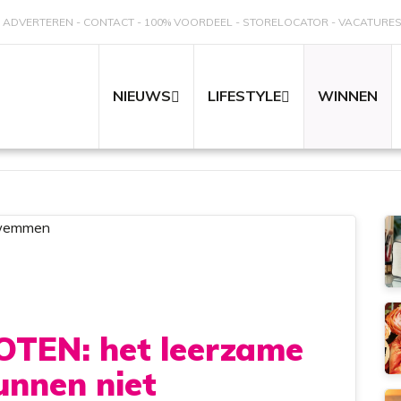
ADVERTEREN
CONTACT
100% VOORDEEL
STORELOCATOR
VACATURE
NIEUWS
LIFESTYLE
WINNEN
TEN: het leerzame
unnen niet