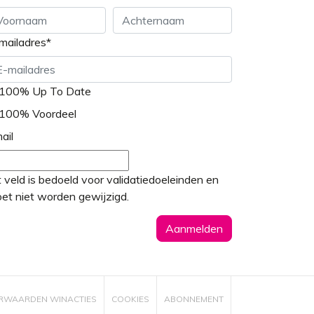
mailadres
*
ornaam
Achternaam
100% Up To Date
100% Voordeel
ail
t veld is bedoeld voor validatiedoeleinden en
et niet worden gewijzigd.
RWAARDEN WINACTIES
COOKIES
ABONNEMENT