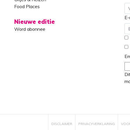
Food Places
E-
Vo
Nieuwe editie
Word abonnee
*
Em
Di
mo
DISCLAIMER
PRIVACYVERKLARING
VOO