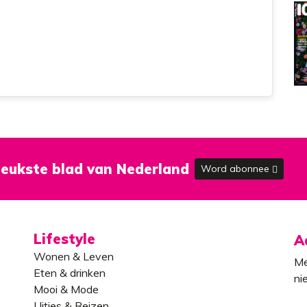
eukste blad van Nederland
Word abonnee
Lifestyle
A
Wonen & Leven
Me
Eten & drinken
ni
Mooi & Mode
Uitjes & Reizen