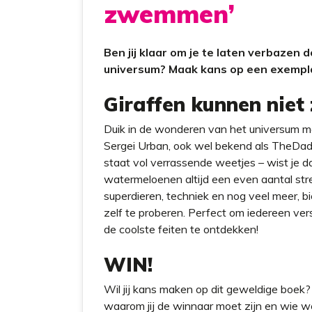
zwemmen’
t
Ben jij klaar om je te laten verbazen 
universum? Maak kans op een exempla
Giraffen kunnen nie
Duik in de wonderen van het universum m
Sergei Urban, ook wel bekend als TheDad
staat vol verrassende weetjes – wist je d
watermeloenen altijd een even aantal str
superdieren, techniek en nog veel meer, 
zelf te proberen. Perfect om iedereen ve
de coolste feiten te ontdekken!
WIN!
Wil jij kans maken op dit geweldige boek?
waarom jij de winnaar moet zijn en wie wee