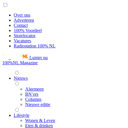
Over ons
Adverteren
Contact
100% Voordeel
Storelocator
Vacatures
Radiostation 100% NL
Luister nu
100%NL Magazine
Nieuws
Algemeen
BN’ers
Columns
Nieuwe editie
Lifestyle
Wonen & Leven
Eten & drinken