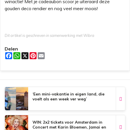
winactie! Met je cadeaubon scoor je uiteraard deze
gouden deco rendier en nog veel meer moois!
Dit artikel is geschreven in samenwerking met Wibra
Delen
F
W
X
P
E
a
h
i
m
c
a
n
a
e
t
t
i
b
s
e
l
o
A
r
o
p
e
k
p
s
t
‘Een mini-vakantie in eigen land, die
voelt als een week ver weg’
WIN: 2x2 tickets voor Amsterdam in
Concert met Karin Bloemen, Jamai en