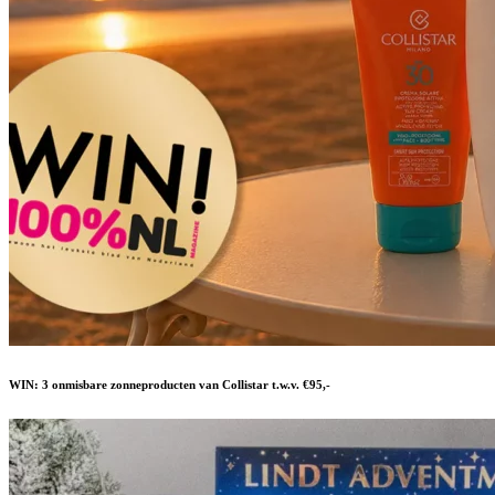
WIN: 3 onmisbare zonneproducten van Collistar t.w.v. €95,-