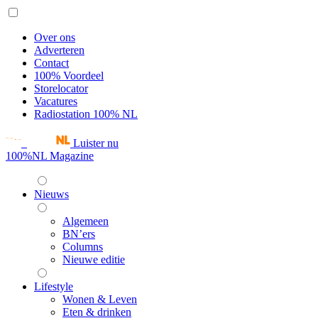
Over ons
Adverteren
Contact
100% Voordeel
Storelocator
Vacatures
Radiostation 100% NL
Luister nu
100%NL Magazine
Nieuws
Algemeen
BN’ers
Columns
Nieuwe editie
Lifestyle
Wonen & Leven
Eten & drinken