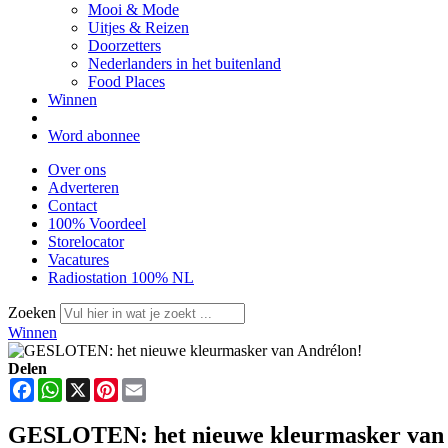
Mooi & Mode
Uitjes & Reizen
Doorzetters
Nederlanders in het buitenland
Food Places
Winnen
Word abonnee
Over ons
Adverteren
Contact
100% Voordeel
Storelocator
Vacatures
Radiostation 100% NL
Zoeken
Winnen
Delen
Facebook
WhatsApp
X
Pinterest
Email
GESLOTEN: het nieuwe kleurmasker van 