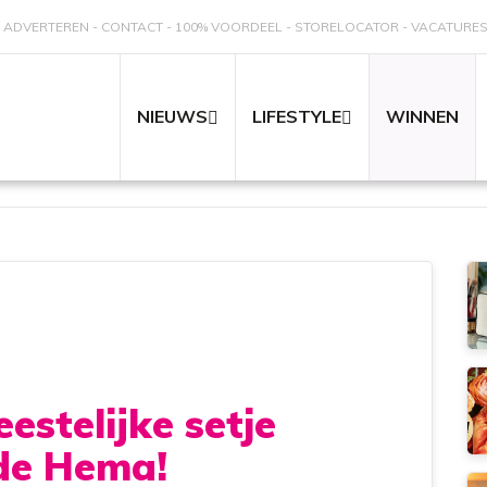
ADVERTEREN
CONTACT
100% VOORDEEL
STORELOCATOR
VACATURE
NIEUWS
LIFESTYLE
WINNEN
estelijke setje
 de Hema!