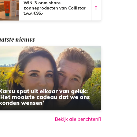
WIN: 3 onmisbare
zonneproducten van Collistar
t.w.v. €95,-
atste nieuws
Karsu spat uit elkaar van geluk:
'Het mooiste cadeau dat we ons
konden wensen'
Bekijk alle berichten