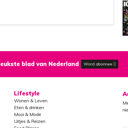
eukste blad van Nederland
Word abonnee
Lifestyle
A
Wonen & Leven
Me
Eten & drinken
ni
Mooi & Mode
Uitjes & Reizen
Food Places