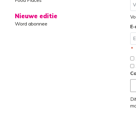
Nieuwe editie
Vo
Word abonnee
E-
*
C
Di
mo