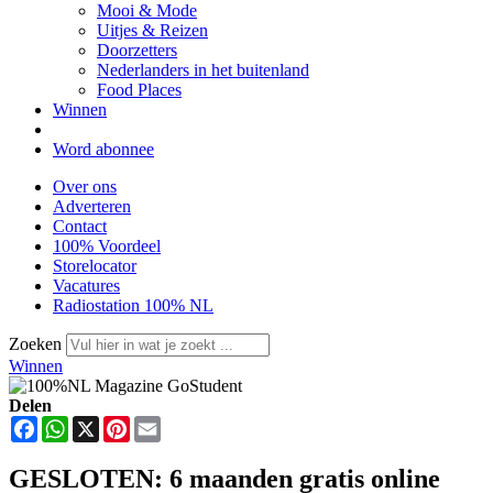
Mooi & Mode
Uitjes & Reizen
Doorzetters
Nederlanders in het buitenland
Food Places
Winnen
Word abonnee
Over ons
Adverteren
Contact
100% Voordeel
Storelocator
Vacatures
Radiostation 100% NL
Zoeken
Winnen
Delen
Facebook
WhatsApp
X
Pinterest
Email
GESLOTEN: 6 maanden gratis online