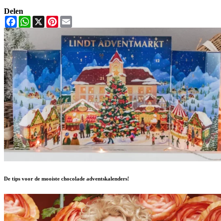
Delen
Facebook
WhatsApp
X
Pinterest
Email
De tips voor de mooiste chocolade adventskalenders!