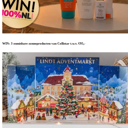
WIN: 3 onmisbare zonneproducten van Collistar t.w.v. €95,-