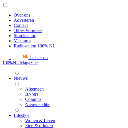
Over ons
Adverteren
Contact
100% Voordeel
Storelocator
Vacatures
Radiostation 100% NL
Luister nu
100%NL Magazine
Nieuws
Algemeen
BN’ers
Columns
Nieuwe editie
Lifestyle
Wonen & Leven
Eten & drinken