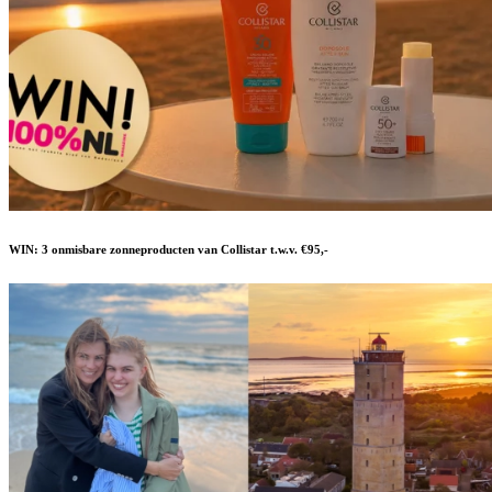
WIN: 3 onmisbare zonneproducten van Collistar t.w.v. €95,-