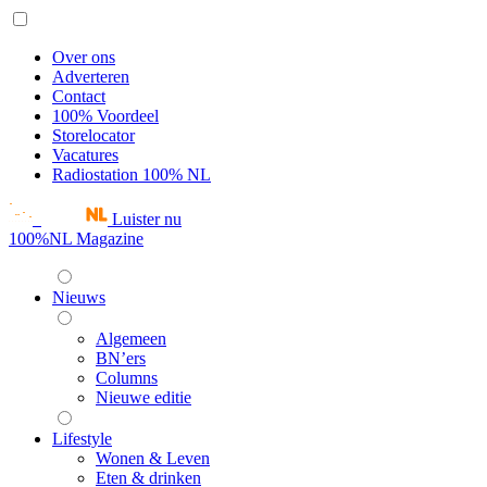
Over ons
Adverteren
Contact
100% Voordeel
Storelocator
Vacatures
Radiostation 100% NL
Luister nu
100%NL Magazine
Nieuws
Algemeen
BN’ers
Columns
Nieuwe editie
Lifestyle
Wonen & Leven
Eten & drinken