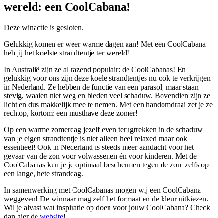
wereld: een CoolCabana!
Deze winactie is gesloten.
Gelukkig komen er weer warme dagen aan! Met een CoolCabana
heb jij het koelste strandtentje ter wereld!
In Australië zijn ze al razend populair: de CoolCabanas! En
gelukkig voor ons zijn deze koele strandtentjes nu ook te verkrijgen
in Nederland. Ze hebben de functie van een parasol, maar staan
stevig, waaien niet weg en bieden veel schaduw. Bovendien zijn ze
licht en dus makkelijk mee te nemen. Met een handomdraai zet je ze
rechtop, kortom: een musthave deze zomer!
Op een warme zomerdag jezelf even terugtrekken in de schaduw
van je eigen strandtentje is niet alleen heel relaxed maar ook
essentieel! Ook in Nederland is steeds meer aandacht voor het
gevaar van de zon voor volwassenen én voor kinderen. Met de
CoolCabanas kun je je optimaal beschermen tegen de zon, zelfs op
een lange, hete stranddag.
In samenwerking met CoolCabanas mogen wij een CoolCabana
weggeven! De winnaar mag zelf het formaat en de kleur uitkiezen.
Wil je alvast wat inspiratie op doen voor jouw CoolCabana? Check
dan hier
de website
!