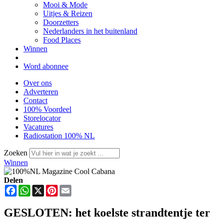
Mooi & Mode
Uitjes & Reizen
Doorzetters
Nederlanders in het buitenland
Food Places
Winnen
Word abonnee
Over ons
Adverteren
Contact
100% Voordeel
Storelocator
Vacatures
Radiostation 100% NL
Zoeken
Winnen
Delen
Facebook
WhatsApp
X
Pinterest
Email
GESLOTEN: het koelste strandtentje ter