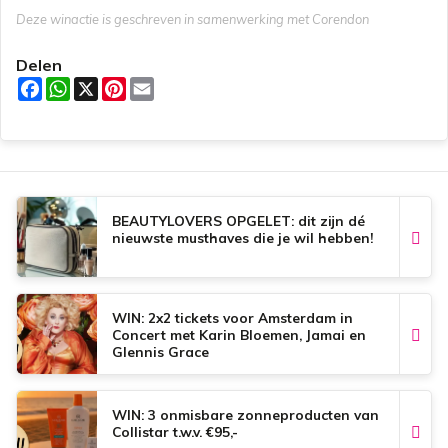
Deze winactie is geschreven in samenwerking met Corendon
Delen
F
W
X
P
E
a
h
i
m
c
a
n
a
e
t
t
i
b
s
e
l
o
A
r
o
p
e
k
p
s
t
BEAUTYLOVERS OPGELET: dit zijn dé
nieuwste musthaves die je wil hebben!
WIN: 2x2 tickets voor Amsterdam in
Concert met Karin Bloemen, Jamai en
Glennis Grace
WIN: 3 onmisbare zonneproducten van
Collistar t.w.v. €95,-