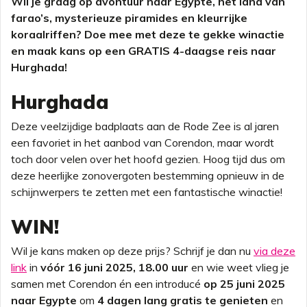
Wil je graag op avontuur naar Egypte, het land van
farao’s, mysterieuze piramides en kleurrijke
koraalriffen? Doe mee met deze te gekke winactie
en maak kans op een GRATIS 4-daagse reis naar
Hurghada!
Hurghada
Deze veelzijdige badplaats aan de Rode Zee is al jaren
een favoriet in het aanbod van Corendon, maar wordt
toch door velen over het hoofd gezien. Hoog tijd dus om
deze heerlijke zonovergoten bestemming opnieuw in de
schijnwerpers te zetten met een fantastische winactie!
WIN!
Wil je kans maken op deze prijs? Schrijf je dan nu
via deze
link
in
vóór 16 juni 2025, 18.00 uur
en wie weet vlieg je
samen met Corendon én een introducé
op 25 juni 2025
naar Egypte
om
4 dagen lang gratis te genieten
en