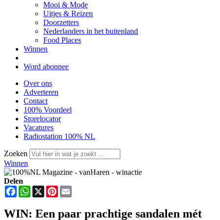
Mooi & Mode
Uitjes & Reizen
Doorzetters
Nederlanders in het buitenland
Food Places
Winnen
Word abonnee
Over ons
Adverteren
Contact
100% Voordeel
Storelocator
Vacatures
Radiostation 100% NL
Zoeken
Winnen
Delen
Facebook
WhatsApp
X
Pinterest
Email
WIN: Een paar prachtige sandalen mét