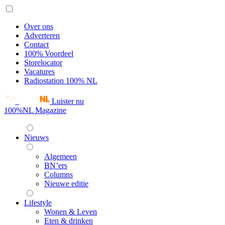
Over ons
Adverteren
Contact
100% Voordeel
Storelocator
Vacatures
Radiostation 100% NL
Luister nu
100%NL Magazine
Nieuws
Algemeen
BN’ers
Columns
Nieuwe editie
Lifestyle
Wonen & Leven
Eten & drinken