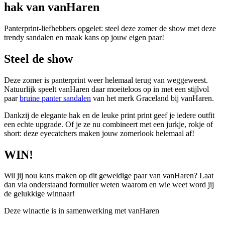
hak van vanHaren
Panterprint-liefhebbers opgelet: steel deze zomer de show met deze
trendy sandalen en maak kans op jouw eigen paar!
Steel de show
Deze zomer is panterprint weer helemaal terug van weggeweest.
Natuurlijk speelt
vanHaren
daar moeiteloos op in met een stijlvol
paar
bruine panter sandalen
van het merk
Graceland bij vanHaren
.
Dankzij de elegante hak en de leuke print print geef je iedere outfit
een echte upgrade. Of je ze nu combineert met een jurkje, rokje of
short: deze eyecatchers maken jouw zomerlook helemaal af!
WIN!
Wil jij nou kans maken op dit geweldige paar van vanHaren? Laat
dan via onderstaand formulier weten waarom en wie weet word jij
de gelukkige winnaar!
Deze winactie is in samenwerking met vanHaren