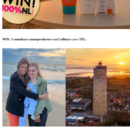
WIN: 3 onmisbare zonneproducten van Collistar t.w.v. €95,-