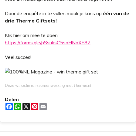
Door de enquête in te vullen maak je kans op
één van de
drie Therme Giftsets!
Klik hier om mee te doen:
https://forms.gle/pSsuksC5soHNaXE87
Veel succes!
Deze winactie is in samenwerking met Therme.nl
Delen
F
W
X
P
E
a
h
i
m
c
a
n
a
e
t
t
i
b
s
e
l
o
A
r
o
p
e