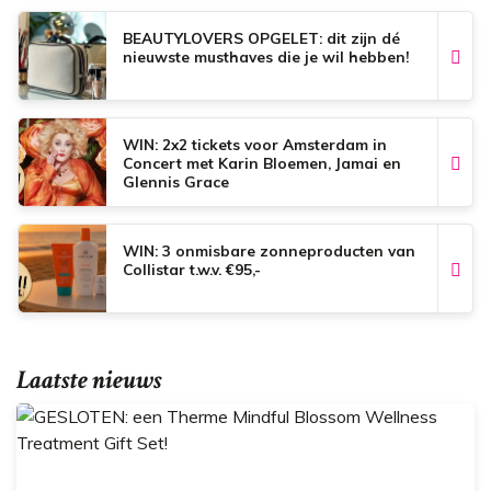
k
p
s
t
BEAUTYLOVERS OPGELET: dit zijn dé
nieuwste musthaves die je wil hebben!
WIN: 2x2 tickets voor Amsterdam in
Concert met Karin Bloemen, Jamai en
Glennis Grace
WIN: 3 onmisbare zonneproducten van
Collistar t.w.v. €95,-
Laatste nieuws