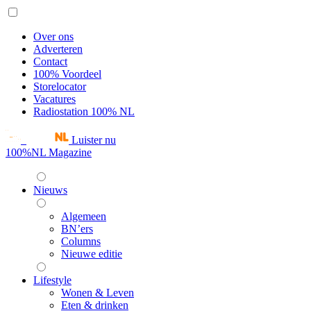
Over ons
Adverteren
Contact
100% Voordeel
Storelocator
Vacatures
Radiostation 100% NL
Luister nu
100%NL Magazine
Nieuws
Algemeen
BN’ers
Columns
Nieuwe editie
Lifestyle
Wonen & Leven
Eten & drinken