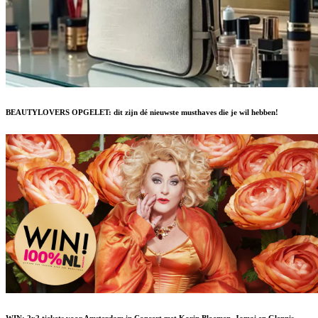
BEAUTYLOVERS OPGELET: dit zijn dé nieuwste musthaves die je wil hebben!