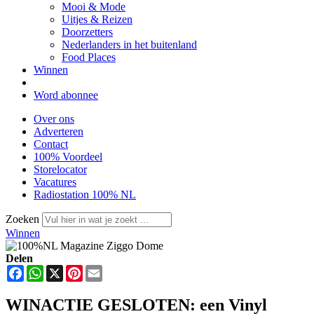
Mooi & Mode
Uitjes & Reizen
Doorzetters
Nederlanders in het buitenland
Food Places
Winnen
Word abonnee
Over ons
Adverteren
Contact
100% Voordeel
Storelocator
Vacatures
Radiostation 100% NL
Zoeken
Winnen
Delen
Facebook
WhatsApp
X
Pinterest
Email
WINACTIE GESLOTEN: een Vinyl