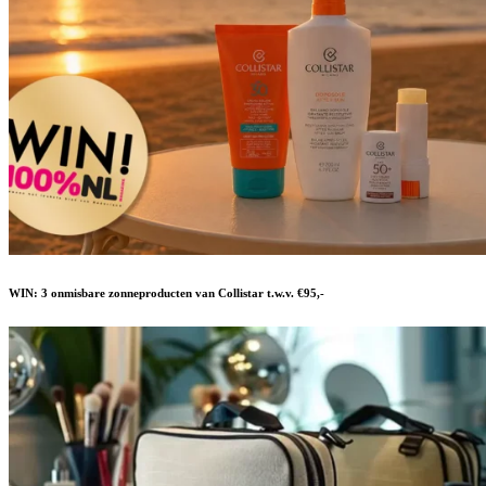
WIN: 3 onmisbare zonneproducten van Collistar t.w.v. €95,-