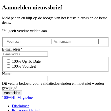
Aanmelden nieuwsbrief
Meld je aan en blijf op de hoogte van het laatste nieuws en de beste
deals.
"
*
" geeft vereiste velden aan
Voornaam
Achter
E-mailadres
*
*
100% Up To Date
100% Voordeel
Name
Dit veld is bedoeld voor validatiedoeleinden en moet niet worden
gewijzigd.
100%NL Magazine
Disclaimer
Privacyverklaring