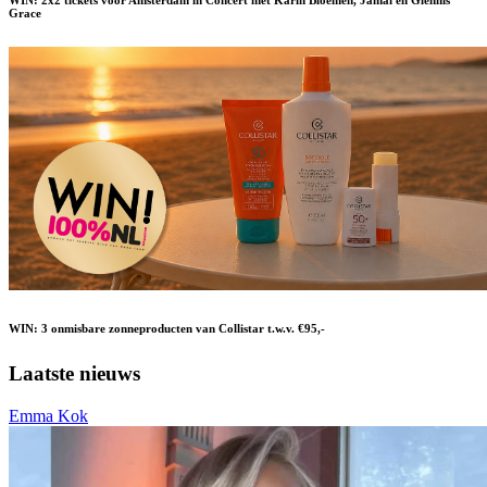
WIN: 2x2 tickets voor Amsterdam in Concert met Karin Bloemen, Jamai en Glennis
Grace
WIN: 3 onmisbare zonneproducten van Collistar t.w.v. €95,-
Laatste nieuws
Emma Kok