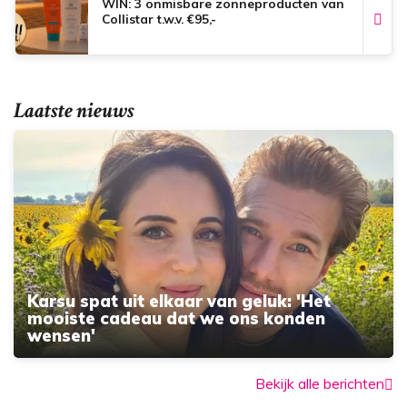
WIN: 3 onmisbare zonneproducten van
Collistar t.w.v. €95,-
Laatste nieuws
Karsu spat uit elkaar van geluk: 'Het
mooiste cadeau dat we ons konden
wensen'
Bekijk alle berichten