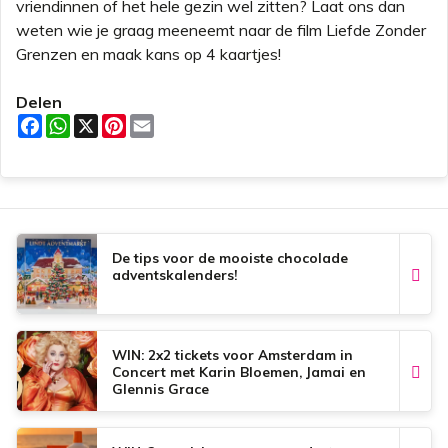
vriendinnen of het hele gezin wel zitten? Laat ons dan
weten wie je graag meeneemt naar de film Liefde Zonder
Grenzen en maak kans op 4 kaartjes!
Delen
F
W
X
P
E
a
h
i
m
c
a
n
a
e
t
t
i
b
s
e
l
o
A
r
o
p
e
k
p
s
t
De tips voor de mooiste chocolade
adventskalenders!
WIN: 2x2 tickets voor Amsterdam in
Concert met Karin Bloemen, Jamai en
Glennis Grace