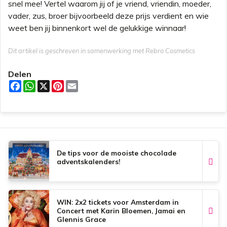
snel mee! Vertel waarom jij of je vriend, vriendin, moeder,
vader, zus, broer bijvoorbeeld deze prijs verdient en wie
weet ben jij binnenkort wel de gelukkige winnaar!
Dit artikel is geschreven in samenwerking met Rebro Cosmetics
Delen
F
W
X
P
E
a
h
i
m
c
a
n
a
e
t
t
i
b
s
e
l
o
A
r
o
p
e
k
p
s
t
De tips voor de mooiste chocolade
adventskalenders!
WIN: 2x2 tickets voor Amsterdam in
Concert met Karin Bloemen, Jamai en
Glennis Grace