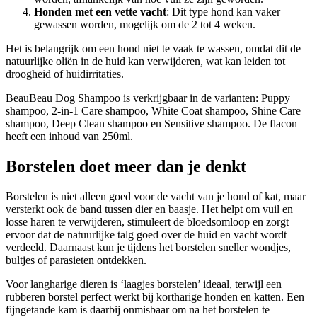
Honden met een vette vacht
: Dit type hond kan vaker
gewassen worden, mogelijk om de 2 tot 4 weken.
Het is belangrijk om een hond niet te vaak te wassen, omdat dit de
natuurlijke oliën in de huid kan verwijderen, wat kan leiden tot
droogheid of huidirritaties.
BeauBeau Dog Shampoo is verkrijgbaar in de varianten: Puppy
shampoo, 2-in-1 Care shampoo, White Coat shampoo, Shine Care
shampoo, Deep Clean shampoo en Sensitive shampoo. De flacon
heeft een inhoud van 250ml.
Borstelen doet meer dan je denkt
Borstelen is niet alleen goed voor de vacht van je hond of kat, maar
versterkt ook de band tussen dier en baasje. Het helpt om vuil en
losse haren te verwijderen, stimuleert de bloedsomloop en zorgt
ervoor dat de natuurlijke talg goed over de huid en vacht wordt
verdeeld. Daarnaast kun je tijdens het borstelen sneller wondjes,
bultjes of parasieten ontdekken.
Voor langharige dieren is ‘laagjes borstelen’ ideaal, terwijl een
rubberen borstel perfect werkt bij kortharige honden en katten. Een
fijngetande kam is daarbij onmisbaar om na het borstelen te