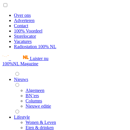
Over ons
Adverteren
Contact
100% Voordeel
Storelocator
Vacatures
Radiostation 100% NL
Luister nu
100%NL Magazine
Nieuws
Algemeen
BN’ers
Columns
Nieuwe editie
Lifestyle
Wonen & Leven
Eten & drinken