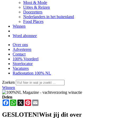
Mooi & Mode
Uitjes & Reizen
Doorzetters
Nederlanders in het buitenland
Food Places
Winnen
Word abonnee
Over ons
Adverteren
Contact
100% Voordeel
Storelocator
Vacatures
Radiostation 100% NL
Zoeken
Winnen
Delen
Facebook
WhatsApp
X
Pinterest
Email
GESLOTEN!Wist jij dit over