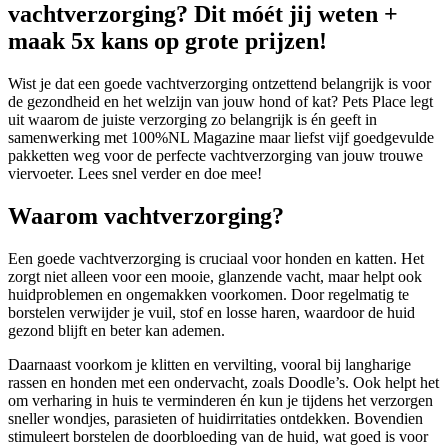
vachtverzorging? Dit móét jij weten +
maak 5x kans op grote prijzen!
Wist je dat een goede vachtverzorging ontzettend belangrijk is voor
de gezondheid en het welzijn van jouw hond of kat? Pets Place legt
uit waarom de juiste verzorging zo belangrijk is én geeft in
samenwerking met 100%NL Magazine maar liefst vijf goedgevulde
pakketten weg voor de perfecte vachtverzorging van jouw trouwe
viervoeter. Lees snel verder en doe mee!
Waarom vachtverzorging?
Een goede vachtverzorging is cruciaal voor honden en katten. Het
zorgt niet alleen voor een mooie, glanzende vacht, maar helpt ook
huidproblemen en ongemakken voorkomen. Door regelmatig te
borstelen verwijder je vuil, stof en losse haren, waardoor de huid
gezond blijft en beter kan ademen.
Daarnaast voorkom je klitten en vervilting, vooral bij langharige
rassen en honden met een ondervacht, zoals Doodle’s. Ook helpt het
om verharing in huis te verminderen én kun je tijdens het verzorgen
sneller wondjes, parasieten of huidirritaties ontdekken. Bovendien
stimuleert borstelen de doorbloeding van de huid, wat goed is voor