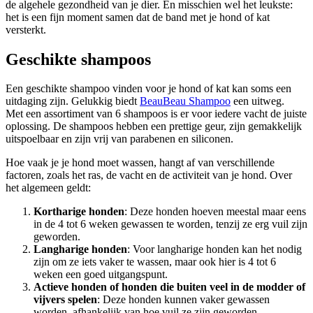
de algehele gezondheid van je dier. En misschien wel het leukste:
het is een fijn moment samen dat de band met je hond of kat
versterkt.
Geschikte shampoos
Een geschikte shampoo vinden voor je hond of kat kan soms een
uitdaging zijn. Gelukkig biedt
BeauBeau Shampoo
een uitweg.
Met een assortiment van 6 shampoos is er voor iedere vacht de juiste
oplossing. De shampoos hebben een prettige geur, zijn gemakkelijk
uitspoelbaar en zijn vrij van parabenen en siliconen.
Hoe vaak je je hond moet wassen, hangt af van verschillende
factoren, zoals het ras, de vacht en de activiteit van je hond. Over
het algemeen geldt:
Kortharige honden
: Deze honden hoeven meestal maar eens
in de 4 tot 6 weken gewassen te worden, tenzij ze erg vuil zijn
geworden.
Langharige honden
: Voor langharige honden kan het nodig
zijn om ze iets vaker te wassen, maar ook hier is 4 tot 6
weken een goed uitgangspunt.
Actieve honden of honden die buiten veel in de modder of
vijvers spelen
: Deze honden kunnen vaker gewassen
worden, afhankelijk van hoe vuil ze zijn geworden.