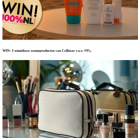
WIN: 3 onmisbare zonneproducten van Collistar t.w.v. €95,-