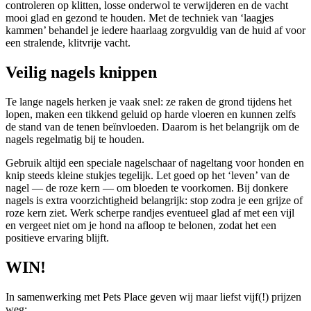
controleren op klitten, losse onderwol te verwijderen en de vacht
mooi glad en gezond te houden. Met de techniek van ‘laagjes
kammen’ behandel je iedere haarlaag zorgvuldig van de huid af voor
een stralende, klitvrije vacht.
Veilig nagels knippen
Te lange nagels herken je vaak snel: ze raken de grond tijdens het
lopen, maken een tikkend geluid op harde vloeren en kunnen zelfs
de stand van de tenen beïnvloeden. Daarom is het belangrijk om de
nagels regelmatig bij te houden.
Gebruik altijd een speciale nagelschaar of nageltang voor honden en
knip steeds kleine stukjes tegelijk. Let goed op het ‘leven’ van de
nagel — de roze kern — om bloeden te voorkomen. Bij donkere
nagels is extra voorzichtigheid belangrijk: stop zodra je een grijze of
roze kern ziet. Werk scherpe randjes eventueel glad af met een vijl
en vergeet niet om je hond na afloop te belonen, zodat het een
positieve ervaring blijft.
WIN!
In samenwerking met Pets Place geven wij maar liefst vijf(!) prijzen
weg: