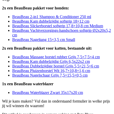
2x een BeauBeau pakket voor honden:
BeauBeau 2-in1 Shampoo & Conditioner 250 ml
BeauBeau Kam dubbelzijdig softgrip 18×12 cm
BeauBeau Slickerborstel softgrip 17,8×10,8 cm Medium
BeauBeau Vachtverzorgings-handschoen softgrip Ø2x20x5,2
cm
BeauBeau Nageltang 15×3,5 cm Small
2x een BeauBeau pakket voor katten, bestaande uit:
BeauBeau Massage borstel rubber Grijs 7,5×7,5×4 cm
BeauBeau Kam dubbelzijdig Grijs 6,5x22x2 cm
BeauBeau Dubbelzijdige borstel Grijs 5,5×21,5×6 cm
BeauBeau Pluizenborstel Wit 16,7×10,8×1,6 cm
BeauBeau Nagelschaar Grijs 7,5×15,5×0,5 cm
1x een BeauBeau waterblazer
BeauBeau Waterblazer Zwart 35x17x20 cm
Wil je kans maken? Vul dan in onderstaand formulier in welke prijs
jij wil winnen én waarom!