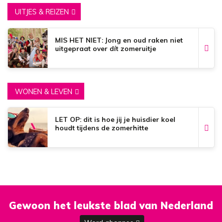
UITJES & REIZEN
MIS HET NIET: Jong en oud raken niet
uitgepraat over dít zomeruitje
WONEN & LEVEN
LET OP: dit is hoe jij je huisdier koel
houdt tijdens de zomerhitte
Gewoon het leukste blad van Nederland