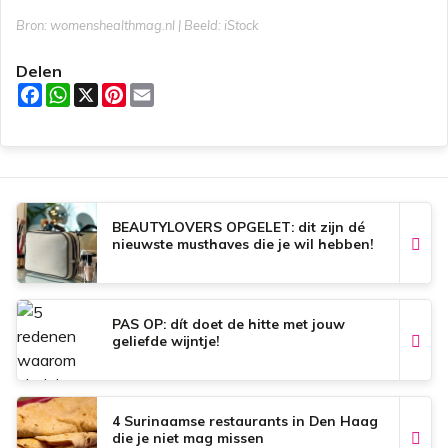
Bron: womenshealthmag.nl | Beeld: iStock
Delen
F
W
X
P
E
a
h
i
m
c
a
n
a
e
t
t
i
b
s
e
l
o
A
r
o
p
e
k
p
s
t
BEAUTYLOVERS OPGELET: dit zijn dé
nieuwste musthaves die je wil hebben!
PAS OP: dít doet de hitte met jouw
geliefde wijntje!
4 Surinaamse restaurants in Den Haag
die je niet mag missen