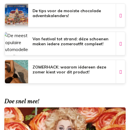
k
p
s
t
De tips voor de mooiste chocolade
adventskalenders!
Van festival tot strand: déze schoenen
maken iedere zomeroutfit compleet!
ZOMERHACK: waarom iédereen deze
zomer kiest voor dit product!
Doe snel mee!