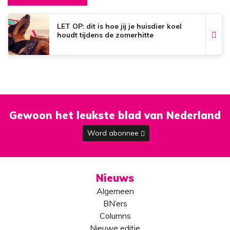
LET OP: dit is hoe jij je huisdier koel
houdt tijdens de zomerhitte
Gewoon het leukste blad van Nederland
Word abonnee
Nieuws
Algemeen
BN’ers
Columns
Nieuwe editie