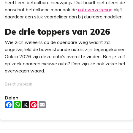
heeft een betaalbare nieuwprijs. Dat houdt niet alleen de
aanschaf betaalbaar, maar ook de
autoverzekering
blijft
daardoor een stuk voordeliger dan bij duurdere modellen.
De drie toppers van 2026
Wie zich weleens op de openbare weg waant zal
ongetwijfeld de bovenstaande auto’s zijn tegengekomen.
Ook in 2026 zijn deze auto’s overal te vinden. Ben je zelf
op zoek naareen nieuwe auto? Dan zijn ze ook zeker het
overwegen waard.
Beeld: unsplash
Delen
F
W
X
P
E
a
h
i
m
c
a
n
a
e
t
t
i
b
s
e
l
o
A
r
o
p
e