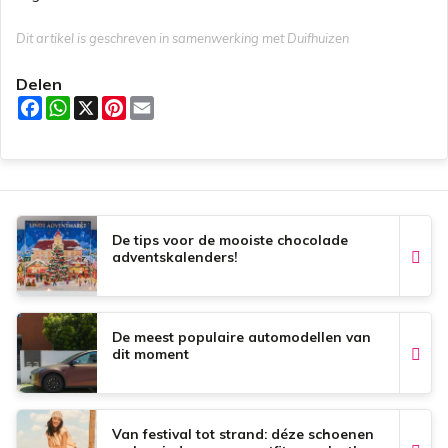
Dit artikel is geschreven in samenwerking met Duifhuizen
Delen
F
W
X
P
E
a
h
i
m
c
a
n
a
e
t
t
i
b
s
e
l
o
A
r
o
p
e
k
p
s
t
De tips voor de mooiste chocolade
adventskalenders!
De meest populaire automodellen van
dit moment
Van festival tot strand: déze schoenen