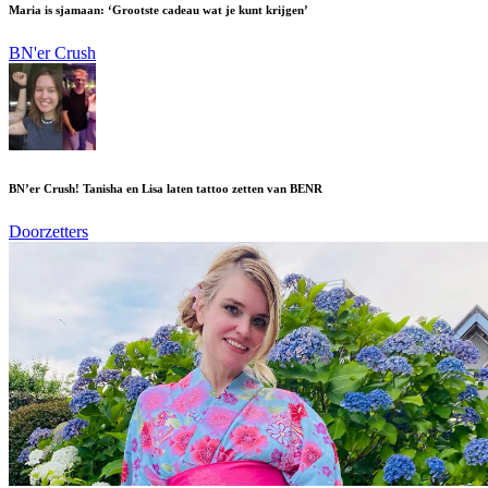
Maria is sjamaan: ‘Grootste cadeau wat je kunt krijgen’
BN'er Crush
BN’er Crush! Tanisha en Lisa laten tattoo zetten van BENR
Doorzetters