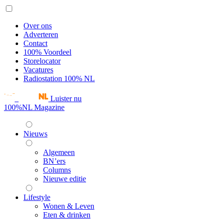
Over ons
Adverteren
Contact
100% Voordeel
Storelocator
Vacatures
Radiostation 100% NL
Luister nu
100%NL Magazine
Nieuws
Algemeen
BN’ers
Columns
Nieuwe editie
Lifestyle
Wonen & Leven
Eten & drinken