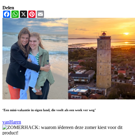
Delen
Facebook
WhatsApp
X
Pinterest
Email
‘Een mini-vakantie in eigen land, die voelt als een week ver weg’
vanHaren