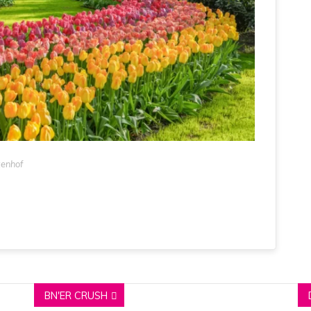
kenhof
BN'ER CRUSH