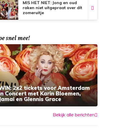
MIS HET NIET: Jong en oud
raken niet uitgepraat over dít
zomeruitje
e snel mee!
WIN: 2x2 tickets voor Amsterdam
in Concert met Karin Bloemen,
Jamai en Glennis Grace
Bekijk alle berichten