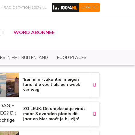
S
RADIOSTATION 100% NL
Luister nu
WORD ABONNEE
RS IN HET BUITENLAND
FOOD PLACES
‘Een mini-vakantie in eigen
land, die voelt als een week
ver weg’
ZO LEUK: Dit unieke uitje vindt
maar 8 avonden plaats dit
jaar en hier moét je bij zijn!