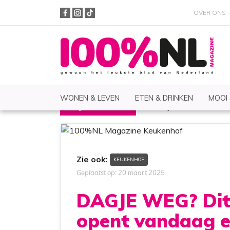
OVER ONS
WONEN & LEVEN
ETEN & DRINKEN
MOOI
UITJES & REIZEN
Lifestyle
Zoeken
Zie ook:
KEUKENHOF
Geplaatst op: 20 maart 2025
DAGJE WEG? Dit 
opent vandaag en