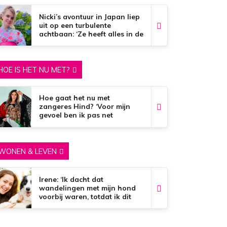
Nicki’s avontuur in Japan liep
uit op een turbulente
achtbaan: ‘Ze heeft alles in de
brand gestoken’
HOE IS HET NU MET?
Hoe gaat het nu met
zangeres Hind? ‘Voor mijn
gevoel ben ik pas net
begonnen…’
WONEN & LEVEN
Irene: ‘Ik dacht dat
wandelingen met mijn hond
voorbij waren, totdat ik dit
vond’