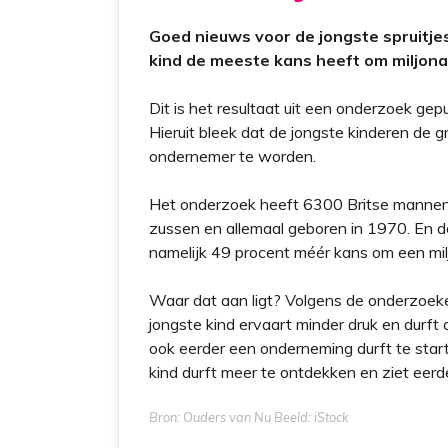
t
Goed nieuws voor de jongste spruitjes 
kind de meeste kans heeft om miljona
Dit is het resultaat uit een onderzoek gepu
Hieruit bleek dat de jongste kinderen de 
ondernemer te worden.
Het onderzoek heeft 6300 Britse mannen
zussen en allemaal geboren in 1970. En de 
namelijk 49 procent méér kans om een mi
Waar dat aan ligt? Volgens de onderzoeke
jongste kind ervaart minder druk en durft 
ook eerder een onderneming durft te starte
kind durft meer te ontdekken en ziet eerder
Bron: Ouders van Nu Beeld: iStock