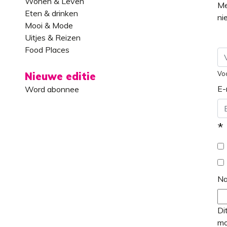
Wonen & Leven
Me
Eten & drinken
ni
Mooi & Mode
Uitjes & Reizen
Food Places
Vo
Nieuwe editie
E-
Word abonnee
*
N
Di
mo