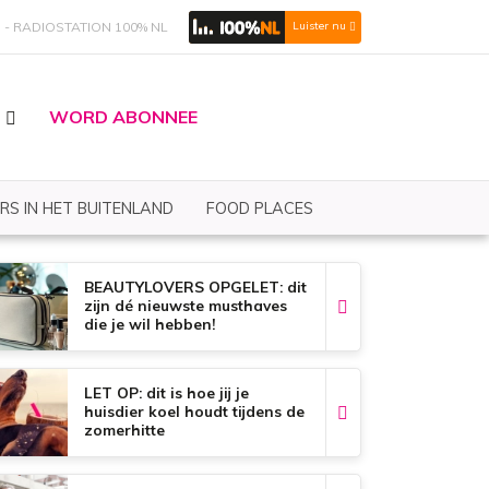
S
RADIOSTATION 100% NL
Luister nu
WORD ABONNEE
RS IN HET BUITENLAND
FOOD PLACES
BEAUTYLOVERS OPGELET: dit
zijn dé nieuwste musthaves
die je wil hebben!
LET OP: dit is hoe jij je
huisdier koel houdt tijdens de
zomerhitte