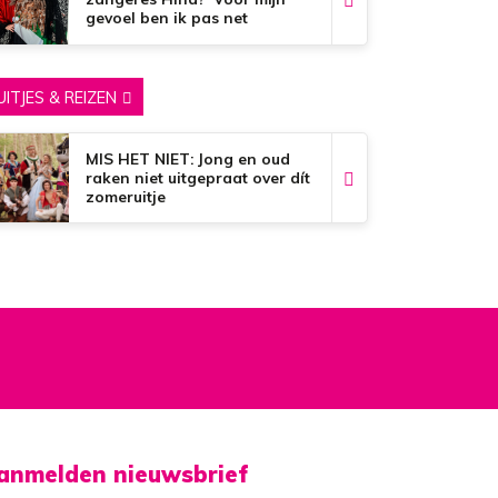
gevoel ben ik pas net
begonnen…’
UITJES & REIZEN
MIS HET NIET: Jong en oud
raken niet uitgepraat over dít
zomeruitje
anmelden nieuwsbrief