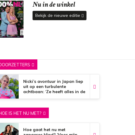
Nu in de winkel
Bekijk de nieuwe editie
DOORZETTERS
Nicki’s avontuur in Japan liep
uit op een turbulente
achtbaan: ‘Ze heeft alles in de
brand gestoken’
HOE IS HET NU MET?
Hoe gaat het nu met
zangeres Hind? ‘Voor mijn