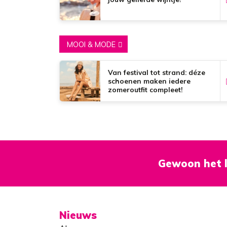
MOOI & MODE
Van festival tot strand: déze
schoenen maken iedere
zomeroutfit compleet!
Gewoon het l
Nieuws