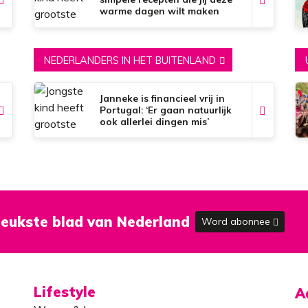
warme dagen wilt maken
NEDERLANDERS IN HET BUITENLAND
Janneke is financieel vrij in
Portugal: ‘Er gaan natuurlijk
ook allerlei dingen mis’
eukste blad van Nederland
Word abonnee
Lifestyle
A