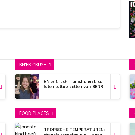
BN'ER CRUSH
BN’er Crush! Tanisha en Lisa
laten tattoo zetten van BENR
FOOD PLACES
TROPISCHE TEMPERATUREN:
simpele recepten die jij deze