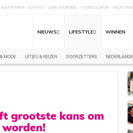
ADVERTEREN
CONTACT
100% VOORDEEL
STORELOCATOR
VACATURE
NIEUWS
LIFESTYLE
WINNEN
 & MODE
UITJES & REIZEN
DOORZETTERS
NEDERLANDE
ft grootste kans om
e worden!