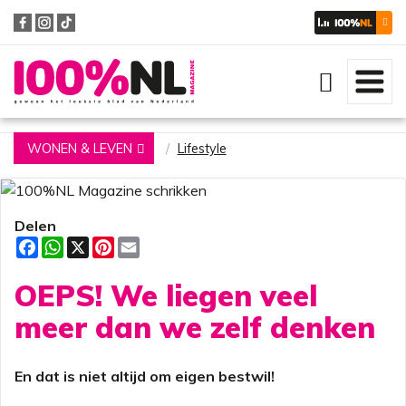
Zoeken
WONEN & LEVEN
Lifestyle
Delen
F
W
X
P
E
a
h
i
m
c
a
n
a
OEPS! We liegen veel
e
t
t
i
b
s
e
l
o
A
r
meer dan we zelf denken
o
p
e
k
p
s
t
En dat is niet altijd om eigen bestwil!