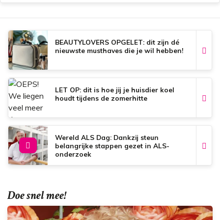
b
s
e
l
o
A
r
o
p
e
k
p
s
t
BEAUTYLOVERS OPGELET: dit zijn dé
nieuwste musthaves die je wil hebben!
LET OP: dit is hoe jij je huisdier koel
houdt tijdens de zomerhitte
Wereld ALS Dag: Dankzij steun
belangrijke stappen gezet in ALS-
onderzoek
Doe snel mee!