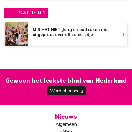
UITJES & REIZEN
MIS HET NIET: Jong en oud raken niet
uitgepraat over dít zomeruitje
Gewoon het leukste blad van Nederland
Word abonnee
Nieuws
Algemeen
BN’ers