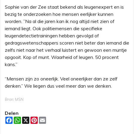
Sophie van der Zee staat bekend als leugenexpert en is
bezig te onderzoeken hoe mensen eerlijker kunnen
worden. ”Na al die jaren kan ik nog altijd niet zien of
iemand liegt. Ook politiemensen die specifieke
leugendetectietrainingen hebben gevolgd of
gedragswetenschappers scoren niet beter dan iemand die
zelfs niet naar het verhaal luistert en gewoon een muntje
opgooit. Kop of munt. Waarheid of leugen. 50 procent
kans.”
“Mensen zijn zo oneerlijk. Veel oneerlijker dan ze zelf
denken.” We liegen dus veel meer dan we denken.
Bron: MSN
Delen
F
W
X
P
E
a
h
i
m
c
a
n
a
e
t
t
i