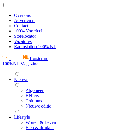
Over ons
Adverteren
Contact
100% Voordeel
Storelocator
Vacatures
Radiostation 100% NL
Luister nu
100%NL Magazine
Nieuws
Algemeen
BN’ers
Columns
Nieuwe editie
Lifestyle
Wonen & Leven
Eten & drinken