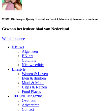
WOW: Dít droegen Quinty Trustfull en Patrick Martens tijdens onze covershoot
Gewoon het leukste blad van Nederland
Word abonnee
Nieuws
Algemeen
BN’ers
Columns
Nieuwe editie
Lifestyle
Wonen & Leven
Eten & drinken
Mooi & Mode
Uitjes & Reizen
Food Places
100%NL Magazine
Over ons
Adverteren
Contact