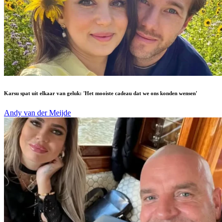
Karsu spat uit elkaar van geluk: 'Het mooiste cadeau dat we ons konden wensen'
Andy van der Meijde