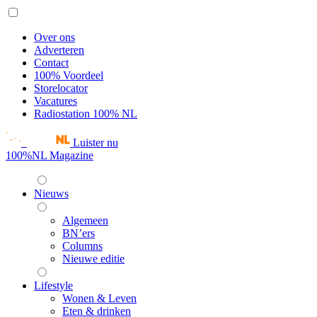
Over ons
Adverteren
Contact
100% Voordeel
Storelocator
Vacatures
Radiostation 100% NL
Luister nu
100%NL Magazine
Nieuws
Algemeen
BN’ers
Columns
Nieuwe editie
Lifestyle
Wonen & Leven
Eten & drinken