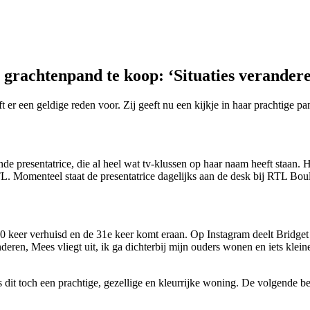
rachtenpand te koop: ‘Situaties verander
t er een geldige reden voor. Zij geeft nu een kijkje in haar prachtige pa
e presentatrice, die al heel wat tv-klussen op haar naam heeft staan. H
TL. Momenteel staat de presentatrice dagelijks aan de desk bij RTL Bou
l 30 keer verhuisd en de 31e keer komt eraan. Op Instagram deelt Bridge
deren, Mees vliegt uit, ik ga dichterbij mijn ouders wonen en iets kleine
is dit toch een prachtige, gezellige en kleurrijke woning. De volgende