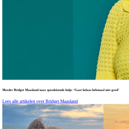
Moeder Bridget Maasland naar spoedeisende hulp: ‘Gaat helaas helemaal niet goed’
Lees alle artikelen over Bridget Maasland