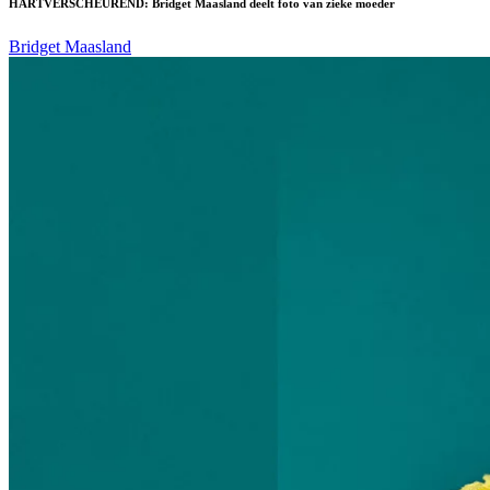
HARTVERSCHEUREND: Bridget Maasland deelt foto van zieke moeder
Bridget Maasland