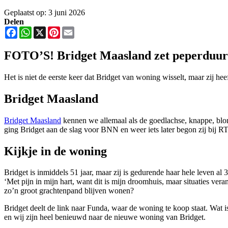
Geplaatst op: 3 juni 2026
Delen
Facebook
WhatsApp
X
Pinterest
Email
FOTO’S! Bridget Maasland zet peperduur g
Het is niet de eerste keer dat Bridget van woning wisselt, maar zij heef
Bridget Maasland
Bridget Maasland
kennen we allemaal als de goedlachse, knappe, blond
ging Bridget aan de slag voor BNN en weer iets later begon zij bij R
Kijkje in de woning
Bridget is inmiddels 51 jaar, maar zij is gedurende haar hele leven a
‘Met pijn in mijn hart, want dit is mijn droomhuis, maar situaties veran
zo’n groot grachtenpand blijven wonen?
Bridget deelt de link naar Funda, waar de woning te koop staat. Wat 
en wij zijn heel benieuwd naar de nieuwe woning van Bridget.