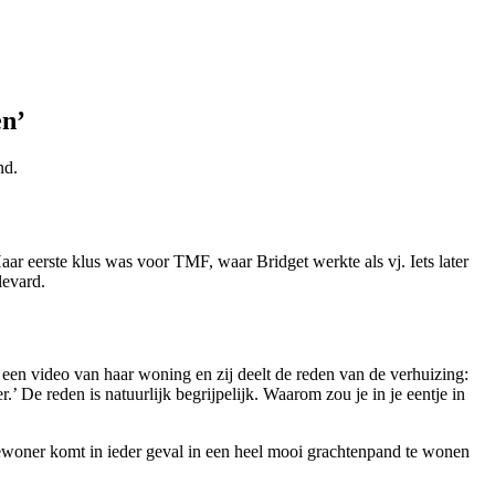
en’
nd.
aar eerste klus was voor TMF, waar Bridget werkte als vj. Iets later
levard.
t een video van haar woning en zij deelt de reden van de verhuizing:
r.’ De reden is natuurlijk begrijpelijk. Waarom zou je in je eentje in
 bewoner komt in ieder geval in een heel mooi grachtenpand te wonen