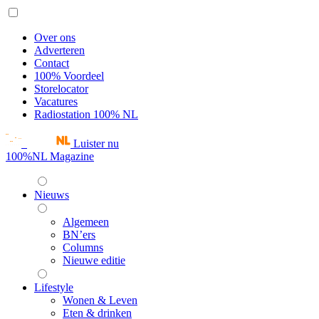
Over ons
Adverteren
Contact
100% Voordeel
Storelocator
Vacatures
Radiostation 100% NL
Luister nu
100%NL Magazine
Nieuws
Algemeen
BN’ers
Columns
Nieuwe editie
Lifestyle
Wonen & Leven
Eten & drinken