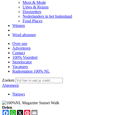
Mooi & Mode
Uitjes & Reizen
Doorzetters
Nederlanders in het buitenland
Food Places
Winnen
Word abonnee
Over ons
Adverteren
Contact
100% Voordeel
Storelocator
Vacatures
Radiostation 100% NL
Zoeken
Algemeen
Nieuws
Delen
Facebook
WhatsApp
X
Pinterest
Email