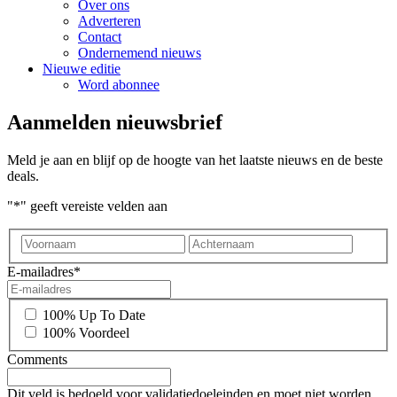
Over ons
Adverteren
Contact
Ondernemend nieuws
Nieuwe editie
Word abonnee
Aanmelden nieuwsbrief
Meld je aan en blijf op de hoogte van het laatste nieuws en de beste
deals.
"
*
" geeft vereiste velden aan
Voornaam
Achter
E-mailadres
*
*
100% Up To Date
100% Voordeel
Comments
Dit veld is bedoeld voor validatiedoeleinden en moet niet worden