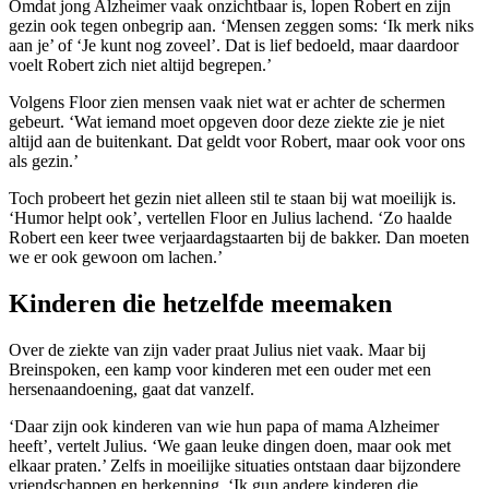
Omdat jong Alzheimer vaak onzichtbaar is, lopen Robert en zijn
gezin ook tegen onbegrip aan. ‘Mensen zeggen soms: ‘Ik merk niks
aan je’ of ‘Je kunt nog zoveel’. Dat is lief bedoeld, maar daardoor
voelt Robert zich niet altijd begrepen.’
Volgens Floor zien mensen vaak niet wat er achter de schermen
gebeurt. ‘Wat iemand moet opgeven door deze ziekte zie je niet
altijd aan de buitenkant. Dat geldt voor Robert, maar ook voor ons
als gezin.’
Toch probeert het gezin niet alleen stil te staan bij wat moeilijk is.
‘Humor helpt ook’, vertellen Floor en Julius lachend. ‘Zo haalde
Robert een keer twee verjaardagstaarten bij de bakker. Dan moeten
we er ook gewoon om lachen.’
Kinderen die hetzelfde meemaken
Over de ziekte van zijn vader praat Julius niet vaak. Maar bij
Breinspoken, een kamp voor kinderen met een ouder met een
hersenaandoening, gaat dat vanzelf.
‘Daar zijn ook kinderen van wie hun papa of mama Alzheimer
heeft’, vertelt Julius. ‘We gaan leuke dingen doen, maar ook met
elkaar praten.’ Zelfs in moeilijke situaties ontstaan daar bijzondere
vriendschappen en herkenning. ‘Ik gun andere kinderen die