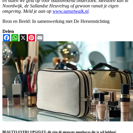
en halen we geld op voor baanbrekend onderzoek. Meedoen kan in
Noordwijk, de Sallandse Heuvelrug of gewoon vanuit je eigen
omgeving. Meld je aan op
www.sunsetwalk.nl
.
Bron en Beeld: In samenwerking met De Hersenstichting
Delen
Facebook
WhatsApp
X
Pinterest
Email
BEAUTYLOVERS OPGELET: dit zijn dé nieuwste musthaves die je wil hebben!