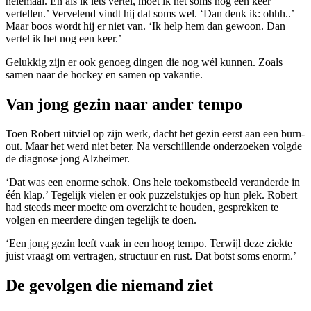
helemaal. En als ik iets vertel, moet ik het soms nog een keer
vertellen.’ Vervelend vindt hij dat soms wel. ‘Dan denk ik: ohhh..’
Maar boos wordt hij er niet van. ‘Ik help hem dan gewoon. Dan
vertel ik het nog een keer.’
Gelukkig zijn er ook genoeg dingen die nog wél kunnen. Zoals
samen naar de hockey en samen op vakantie.
Van jong gezin naar ander tempo
Toen Robert uitviel op zijn werk, dacht het gezin eerst aan een burn-
out. Maar het werd niet beter. Na verschillende onderzoeken volgde
de diagnose jong Alzheimer.
‘Dat was een enorme schok. Ons hele toekomstbeeld veranderde in
één klap.’ Tegelijk vielen er ook puzzelstukjes op hun plek. Robert
had steeds meer moeite om overzicht te houden, gesprekken te
volgen en meerdere dingen tegelijk te doen.
‘Een jong gezin leeft vaak in een hoog tempo. Terwijl deze ziekte
juist vraagt om vertragen, structuur en rust. Dat botst soms enorm.’
De gevolgen die niemand ziet