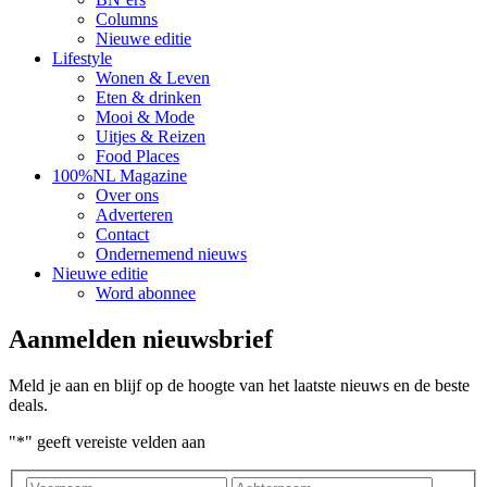
Columns
Nieuwe editie
Lifestyle
Wonen & Leven
Eten & drinken
Mooi & Mode
Uitjes & Reizen
Food Places
100%NL Magazine
Over ons
Adverteren
Contact
Ondernemend nieuws
Nieuwe editie
Word abonnee
Aanmelden nieuwsbrief
Meld je aan en blijf op de hoogte van het laatste nieuws en de beste
deals.
"
*
" geeft vereiste velden aan
Voornaam
Achter