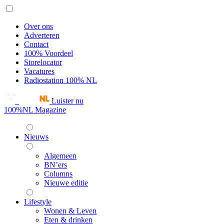
Over ons
Adverteren
Contact
100% Voordeel
Storelocator
Vacatures
Radiostation 100% NL
Luister nu
100%NL Magazine
Nieuws
Algemeen
BN’ers
Columns
Nieuwe editie
Lifestyle
Wonen & Leven
Eten & drinken