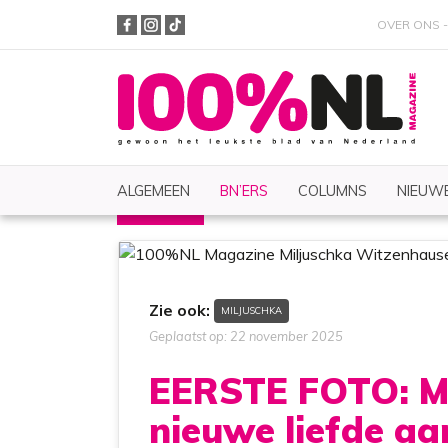
OVER ONS
ALGEMEEN
BN’ERS
COLUMNS
NIEUWE
BN'ERS
Nieuws
Zoeken
Zie ook:
MILJUSCHKA
Geplaatst op: 22 november 2025
EERSTE FOTO: Mi
nieuwe liefde aa