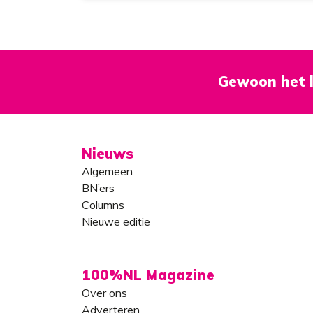
zijn wat er bestaat.’
Gewoon het l
Nieuws
Algemeen
BN’ers
Columns
Nieuwe editie
100%NL Magazine
Over ons
Adverteren