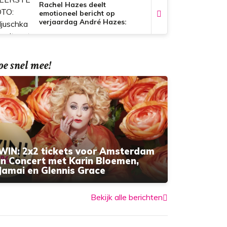
Rachel Hazes deelt
emotioneel bericht op
verjaardag André Hazes:
'Voor altijd in mijn hart'
e snel mee!
WIN: 2x2 tickets voor Amsterdam
in Concert met Karin Bloemen,
Jamai en Glennis Grace
Bekijk alle berichten