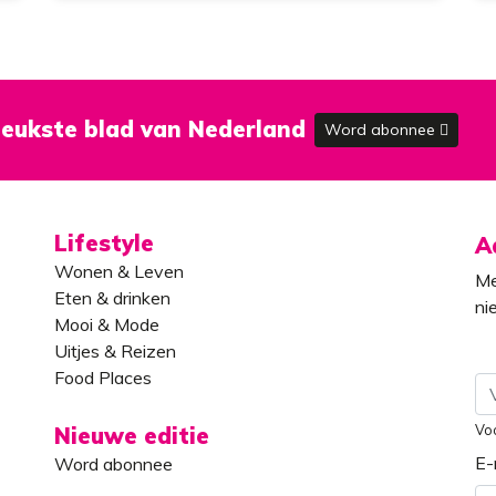
brengen’
eukste blad van Nederland
Word abonnee
Lifestyle
A
Wonen & Leven
Me
Eten & drinken
ni
Mooi & Mode
Uitjes & Reizen
Food Places
Vo
Nieuwe editie
E-
Word abonnee