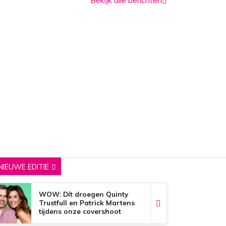
NIEUWE EDITIE
WOW: Dít droegen Quinty
Trustfull en Patrick Martens
tijdens onze covershoot